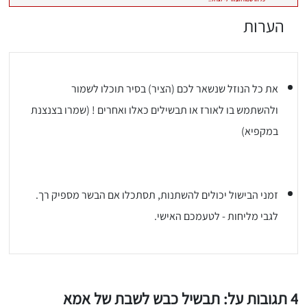
הערות
את כל הנוזל שנשאר לכם (הציר) בסיר תוכלו לשמור
ולהשתמש בו לאורז או תבשילים כאלו ואחרים ! (שמרו בצנצנת
במקפיא)
זמני הבישול יכולים להשתנות, תסתכלו אם הבשר מספיק רך.
לגבי מליחות - לטעמכם האישי.
יגו אותי באינסטגרם
הכנתם מתכון שלי? חפשו "Shahar_Hen_Hayokra" באינסטגרם עקבו אחריי עוד היום ותעלו את המתכון שהכנתם לסטורי ואני
4 תגובות על: תבשיל כבש לשבת של אמא