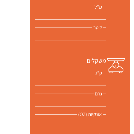
מ"ל
ליטר
משקלים
ק"ג
גרם
אונקיות (OZ)