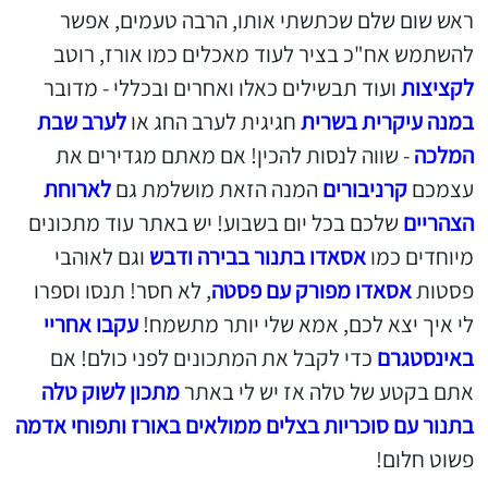
ראש שום שלם שכתשתי אותו, הרבה טעמים, אפשר
להשתמש אח"כ בציר לעוד מאכלים כמו אורז, רוטב
לקציצות
ועוד תבשילים כאלו ואחרים ובכללי - מדובר
במנה עיקרית בשרית
חגיגית לערב החג או
לערב שבת
המלכה
- שווה לנסות להכין! אם מאתם מגדירים את
עצמכם
קרניבורים
המנה הזאת מושלמת גם
לארוחת
הצהריים
שלכם בכל יום בשבוע! יש באתר עוד מתכונים
מיוחדים כמו
אסאדו בתנור בבירה ודבש
וגם לאוהבי
פסטות
אסאדו מפורק עם פסטה
, לא חסר! תנסו וספרו
לי איך יצא לכם, אמא שלי יותר מתשמח!
עקבו אחריי
באינסטגרם
כדי לקבל את המתכונים לפני כולם! אם
אתם בקטע של טלה אז יש לי באתר
מתכון לשוק טלה
בתנור עם סוכריות בצלים ממולאים באורז ותפוחי אדמה
פשוט חלום!