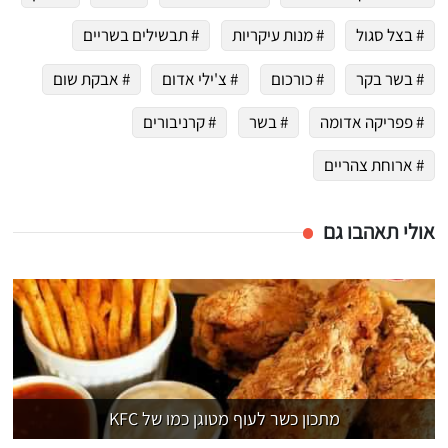
# בצל סגול
# מנות עיקריות
# תבשילים בשריים
# בשר בקר
# כורכום
# צ'ילי אדום
# אבקת שום
# פפריקה אדומה
# בשר
# קרניבורים
# ארוחת צהריים
אולי תאהבו גם
מתכון כשר לעוף מטוגן כמו של KFC