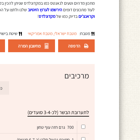
מתכון מדהים וטעים לנאגטס כמו במקדונלדס שניתן להכין בק
לעוד מתכונים דומים
הירשמו לערוץ היוטיוב
שלנו ולחצו על הפ
וקראנצ'ים
בדיוק כמו של
מקדונלדס
!
מטבח:
מטבח ישראלי,
מטבח אמריקאי
שיטת בישו
הדפסה
מחשבון המרה
מרכיבים
כמ
לתערובת הבשר (לכ-3-4 סועדים)
700
גרם חזה עוף טחון
1
חתיכת גבעול סלרי (כ-6-7 סנטים)