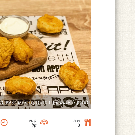
מתכון לנאגטס עוף כמו במקדונלדס בציפוי מי
מנות
קושי:
3
קל