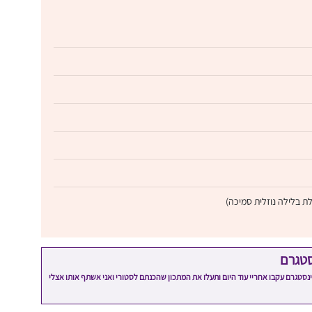
ת בלילה נוזלית סמיכה)
סטגרם
מתכון שלי? חפשו "Shahar_Hen_Hayokra" באינסטגרם עקבו אחריי עוד היום ותעלו את המתכון שהכנתם לסטורי ואני אשתף אותו אצלי