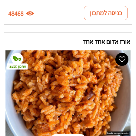
כניסה למתכון
48468
אורז אדום אחד אחד
מתכון טבעוני