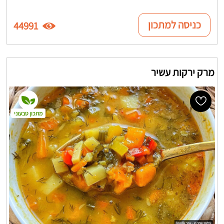
כניסה למתכון
44991
מרק ירקות עשיר
מתכון טבעוני