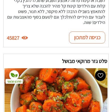
לשבת או קינוח פרווה לאמצע השבוע שתוכלו להכין בקלי
קלות עם הילדים! קינוח קל מהיר להכנה שלא צריך
להתאמץ בשבילו הרבה! ללא מיקסר, ללא תנור, פשוט
לעבוד עם הידיים להתלכלך וגם לטעום בסוף מהאצבעות עם
הילדים! שווה.
כניסה למתכון
45827
סלט גזר מרוקאי מבושל
מתכון טבעוני