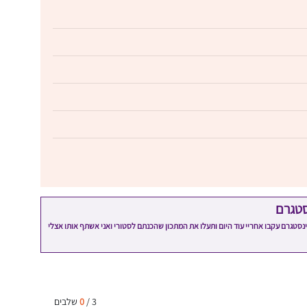
סטגרם
מתכון שלי? חפשו "Shahar_Hen_Hayokra" באינסטגרם עקבו אחריי עוד היום ותעלו את המתכון שהכנתם לסטורי ואני אשתף אותו אצלי
3
/
0
שלבים