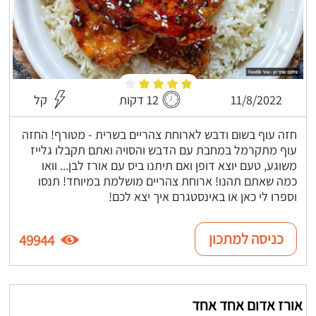
11/8/2022
12 דקות
קל
חזה עוף בשום ודבש לארוחת צהריים בשרית - מטורף! החזה
עוף מתקרמל במחבת עם הדבש והסויה ואתם תקבלו גלייז
משוגע, טעם יוצא דופן ואם תיתנו ביס עם אורז לבן... וואו
כמה שאתם תהנו! ארוחת צהריים מושלמת במיוחד! תנסו
וספרו לי כאן או באינסטגרם איך יצא לכם!
כניסה למתכון
49944
אורז אדום אחד אחד