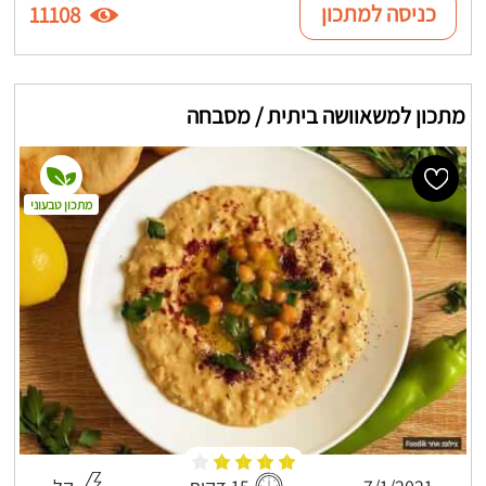
כניסה למתכון
11108
מתכון למשאוושה ביתית / מסבחה
מתכון טבעוני
7/1/2021
15 דקות
קל