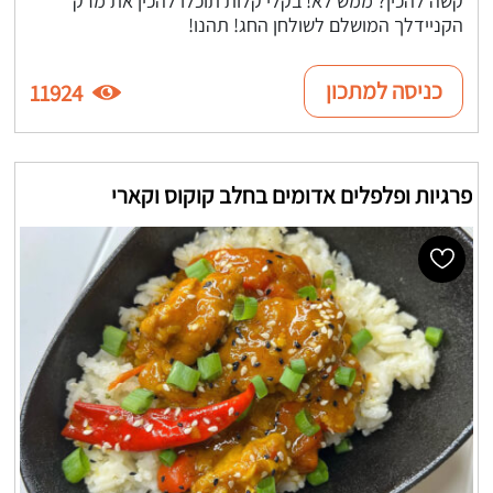
קשה להכין? ממש לא! בקלי קלות תוכלו להכין את מרק
הקניידלך המושלם לשולחן החג! תהנו!
כניסה למתכון
11924
פרגיות ופלפלים אדומים בחלב קוקוס וקארי