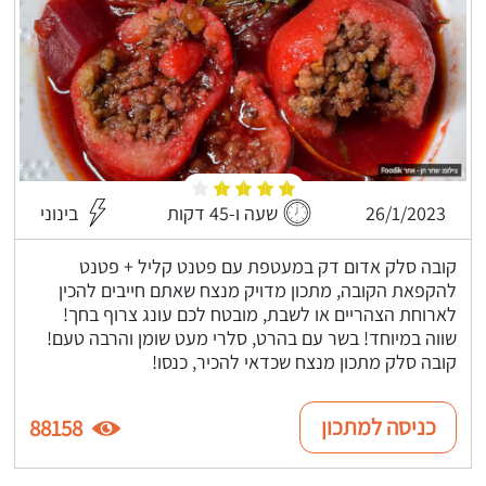
26/1/2023
שעה ו-45 דקות
בינוני
קובה סלק אדום דק במעטפת עם פטנט קליל + פטנט
להקפאת הקובה, מתכון מדויק מנצח שאתם חייבים להכין
לארוחת הצהריים או לשבת, מובטח לכם עונג צרוף בחך!
שווה במיוחד! בשר עם בהרט, סלרי מעט שומן והרבה טעם!
קובה סלק מתכון מנצח שכדאי להכיר, כנסו!
כניסה למתכון
88158