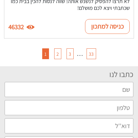
לא תרצו להפסיק לנשנש אותה! שווה לנסות להכין בבית כמו
שכתבתי ויצא לכם מושלם!
כניסה למתכון
46332
…
1
2
3
33
כתבו לנו