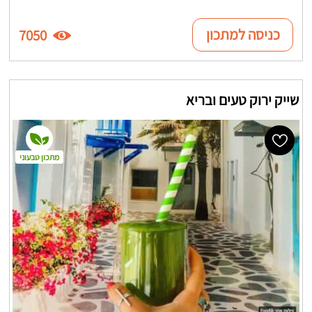
כניסה למתכון
7050
שייק ירוק טעים ובריא
מתכון טבעוני