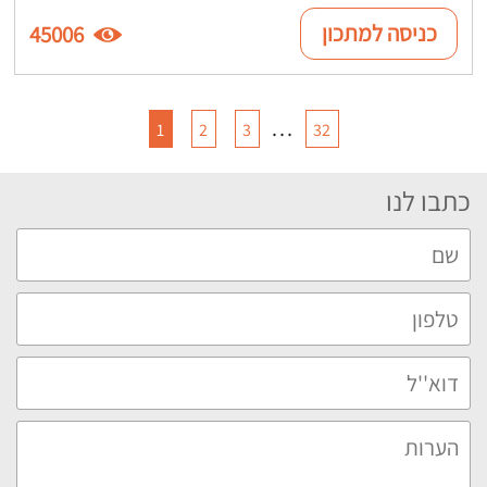
כניסה למתכון
45006
…
1
2
3
32
כתבו לנו