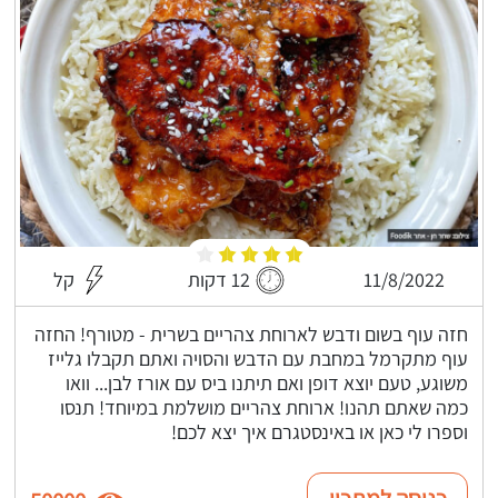
11/8/2022
12 דקות
קל
חזה עוף בשום ודבש לארוחת צהריים בשרית - מטורף! החזה
עוף מתקרמל במחבת עם הדבש והסויה ואתם תקבלו גלייז
משוגע, טעם יוצא דופן ואם תיתנו ביס עם אורז לבן... וואו
כמה שאתם תהנו! ארוחת צהריים מושלמת במיוחד! תנסו
וספרו לי כאן או באינסטגרם איך יצא לכם!