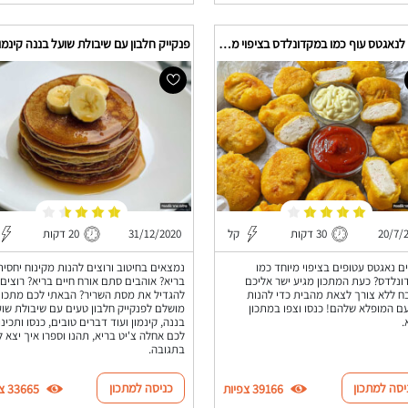
מתכון לנאגטס עוף כמו במקדונלדס בציפוי מיוחד
פנקייק חלבון עם שיבולת שועל בננה קינמון
20/7/
30 דקות
קל
31/12/2020
20 דקות
ם נאגטס עטופים בציפוי מיוחד כמו
נמצאים בחיטוב ורוצים להנות מקינוח יחסית
נלדס? כעת המתכון מגיע ישר אליכם
בריא? אוהבים סתם אורח חיים בריא? רוצים
 ללא צורך לצאת מהבית כדי להנות
להגדיל את מסת השריר? הבאתי לכם מתכון
 המופלא שלהם! כנסו וצפו במתכון
מושלם לפנקייק חלבון טעים עם שיבולת שוע
.
בננה, קינמון ועוד דברים טובים, כנסו ותכינו
לכם אחלה צ'יט בריא, תהנו וספרו איך יצא 
בתגובה.
יסה למתכון
כניסה למתכון
39166 צפיות
33665 צפיות