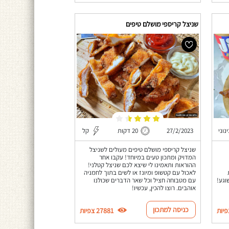
שניצל קריספי מושלם טיפים
נוני
27/2/2023
20 דקות
קל
שניצל קריספי מושלם טיפים מעולים לשניצל
המדויק ומתכון טעים במיוחד! עקבו אחר
ההוראות ותאמינו לי שיצא לכם שניצל קטלני!
לאכול עם קטשופ ומיונז או לשים בתוך לחמניה
וגע!
עם מטבוחה חציל וכל שאר הדברים שכולנו
אוהבים. רוצו להכין, עכשיו!
כניסה למתכון
27881 צפיות