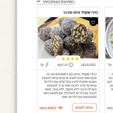
כדורי שוקולד פרווה פתי בר
קל
18/10/2022
10 דקות
קל
 -
כדורי שוקולד פרווה עם ביסקוויטים פתי בר
בש
טעים שווה קינוח לשבת או קינוח פרווה לאמצע
דופן
השבוע שתוכלו להכין בקלי קלות עם הילדים!
תם
קינוח קל מהיר להכנה שלא צריך להתאמץ
ו
בשבילו הרבה! ללא מיקסר, ללא תנור, פשוט
לעבוד עם הידיים להתלכלך וגם לטעום בסוף
מהאצבעות עם הילדים! שווה.
כניסה למתכון
45823 צפיות