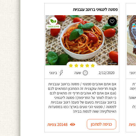
פסטה לינגוויני ברוטב עגבניות
מתכון טבעוני
נוני
2/12/2020
שעה
בינוני
דת
אם אתם אוהבים ספגטי / פסטה ברוטב עגבניות
ימה
וקצת חריפות עוקצנית זה המתכון המתאים לכם
(וגם אם אתם לא אוהבים חריף זה מתאים לכם
שוט!
כי תוכלו לוותר על החריפות)! פסטה לינגוויני
ברוטב עגבניות בטעם של פעם! רוטב עגבניות
לו
לפסטה / ספגטי הכי טעים בארץ! כמו במסעדות
האיטלקיות! שווה לנסות בבית!
כניסה למתכון
20148 צפיות