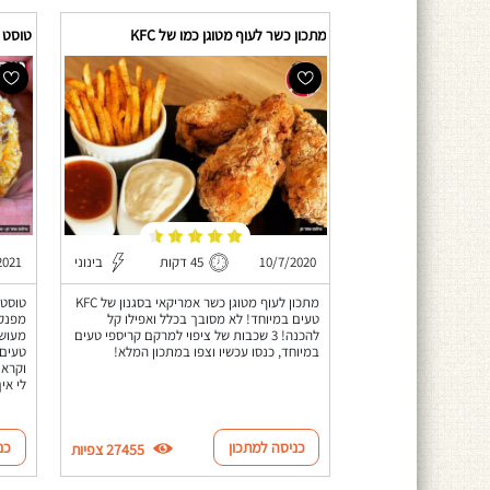
מתכון כשר לעוף מטוגן כמו של KFC
טוסט נ
10/7/2020
45 דקות
בינוני
2021
מתכון לעוף מטוגן כשר אמריקאי בסגנון של KFC
טוסט 
טעים במיוחד! לא מסובך בכלל ואפילו קל
מפנק 
להכנה! 3 שכבות של ציפוי למרקם קריספי טעים
מעושן
במיוחד, כנסו עכשיו וצפו במתכון המלא!
טעים 
וקראנ
לי אי
כניסה למתכון
כנ
27455 צפיות