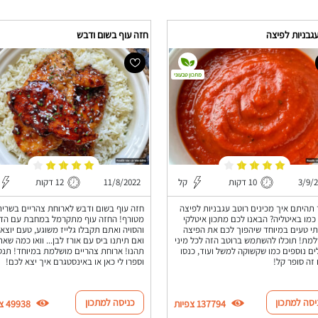
גבניות לפיצה
חזה עוף בשום ודבש
מתכון טבעוני
3/9/
10 דקות
קל
11/8/2022
12 דקות
תהיתם איך מכינים רוטב עגבניות לפיצה
חזה עוף בשום ודבש לארוחת צהריים בשרית
מו באיטליה? הבאנו לכם מתכון איטלקי
מטורף! החזה עוף מתקרמל במחבת עם הד
י טעים במיוחד שיהפוך לכם את הפיצה
והסויה ואתם תקבלו גלייז משוגע, טעם יוצא 
מת! תוכלו להשתמש ברוטב הזה לכל מיני
ואם תיתנו ביס עם אורז לבן... וואו כמה שא
ם נוספים כמו שקשוקה למשל ועוד, כנסו
תהנו! ארוחת צהריים מושלמת במיוחד! תנס
 זה סופר קל!
וספרו לי כאן או באינסטגרם איך יצא לכם!
יסה למתכון
כניסה למתכון
137794 צפיות
49938 צפיות