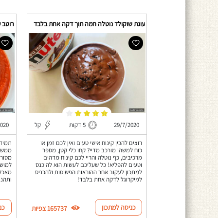
עוגת שוקולד נוטלה חמה תוך דקה אחת בלבד
רוטב ע
29/7/2020
5 דקות
קל
2020
רוצים להכין קינוח אישי טעים ואין לכם זמן או
תמיד 
כוח למשהו מורכב מדיי? קחו כלי קטן, מספר
ממש כ
מרכיבים, כף נוטלה והריי לכם קינוח מדהים
מסורת
וטעים להפליא! כל שעליכם לעשות הוא להיכנס
למושל
למתכון לעקוב אחר ההוראות הפשוטות ולהכניס
מאכלי
למיקרוגל לדקה אחת בלבד!
ותהנו
כניסה למתכון
כנ
165737 צפיות