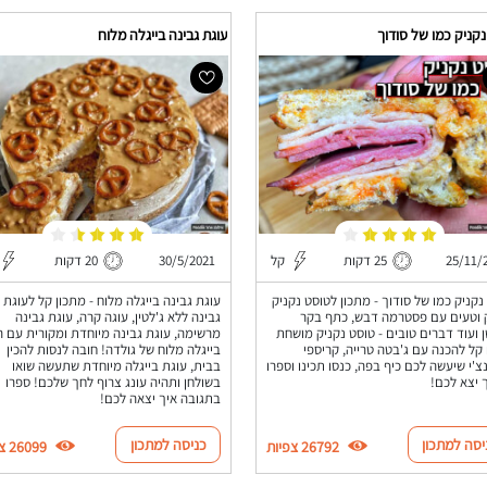
קניק כמו של סודוך
עוגת גבינה בייגלה מלוח
25/11/
25 דקות
קל
30/5/2021
20 דקות
נקניק כמו של סודוך - מתכון לטוסט נקניק
עוגת גבינה בייגלה מלוח - מתכון קל לעוגת
וטעים עם פסטרמה דבש, כתף בקר
גבינה ללא ג'לטין, עוגה קרה, עוגת גבינה
 ועוד דברים טובים - טוסט נקניק מושחת
מרשימה, עוגת גבינה מיוחדת ומקורית עם ר
קל להכנה עם ג'בטה טרייה, קריספי
בייגלה מלוח של גולדה! חובה לנסות להכין
צ'י שיעשה לכם כיף בפה, כנסו תכינו וספרו
בבית, עוגת בייגלה מיוחדת שתעשה שואו
ך יצא לכם!
בשולחן ותהיה עונג צרוף לחך שלכם! ספרו
בתגובה איך יצאה לכם!
יסה למתכון
כניסה למתכון
26792 צפיות
26099 צפיות