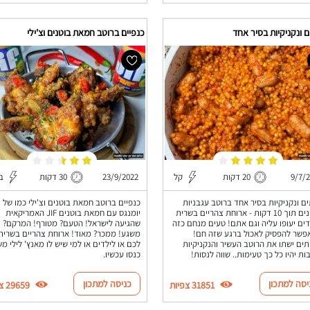
 ונקניקיות בסיר אחד
כנפיים ברוטב חמאת בוטנים וצ'ילי
9/7/
20 דקות
קל
23/9/2022
30 דקות
בי
ם ונקניקיות בסיר אחד ברוטב עגבניות
כנפיים ברוטב חמאת בוטנים וצ'ילי כמו של
שמכינים תוך 10 דקות - ארוחת צהריים בשרית
יומנגס עם חמאת בוטנים JIF האמריקאית
ים יעופו עליה וגם אתם! טעים מנחם כזה
שהגיעה לישראל! הטעם? מטורף! המרקם?
פשר להפסיק לאכול ברגע שזה חם!
משגע! ממכר? מאוד! ארוחת צהריים בשרית
ים ישתו את הרוטב העשיר והנקניקיות
לכם או לילדים או למי שיש לו מאנץ' לילי מש
ות יהיו כל כך טעימות.. שווה לנסות!
כנסו עכשיו.
יסה למתכון
כניסה למתכון
31851 צפיות
29659 צפיות