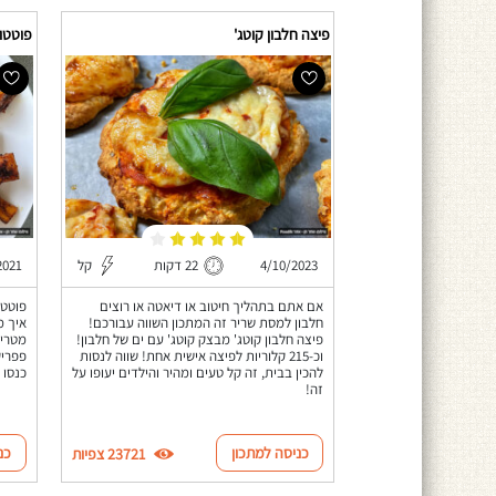
פיצה חלבון קוטג'
פוטטו
4/10/2023
22 דקות
קל
2021
אם אתם בתהליך חיטוב או דיאטה או רוצים
פוטטו
חלבון למסת שריר זה המתכון השווה עבורכם!
איך מ
פיצה חלבון קוטג' מבצק קוטג' עם ים של חלבון!
מטריפ
וכ-215 קלוריות לפיצה אישית אחת! שווה לנסות
פפריק
להכין בבית, זה קל טעים ומהיר והילדים יעופו על
כנסו 
זה!
כניסה למתכון
כנ
23721 צפיות