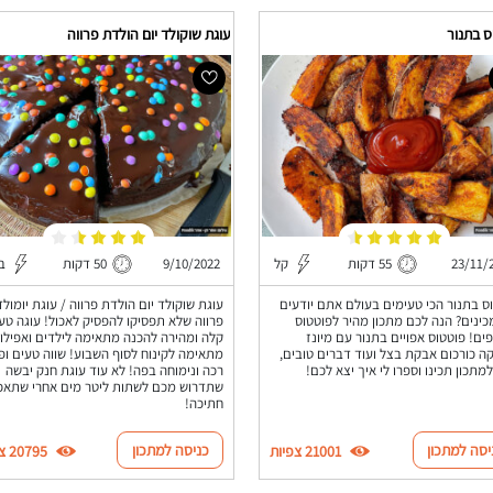
ס בתנור
עוגת שוקולד יום הולדת פרווה
23/11/
55 דקות
קל
9/10/2022
50 דקות
בי
ס בתנור הכי טעימים בעולם אתם יודעים
עוגת שוקולד יום הולדת פרווה / עוגת יומול
כינים? הנה לכם מתכון מהיר לפוטטוס
פרווה שלא תפסיקו להפסיק לאכול! עוגה טע
ים! פוטטוס אפויים בתנור עם מיונז
קלה ומהירה להכנה מתאימה לילדים ואפילו
ה כורכום אבקת בצל ועוד דברים טובים,
מתאימה לקינוח לסוף השבוע! שווה טעים ופ
למתכון תכינו וספרו לי איך יצא לכם!
רכה ונימוחה בפה! לא עוד עוגת חנק יבשה
שתדרוש מכם לשתות ליטר מים אחרי שתאכ
חתיכה!
יסה למתכון
כניסה למתכון
21001 צפיות
20795 צפיות