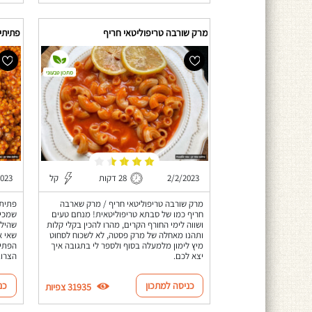
מרק שורבה טריפוליטאי חריף
פתיתים
מתכון טבעוני
2/2/2023
28 דקות
קל
2023
מרק שורבה טריפוליטאי חריף / מרק שארבה
פתיתי
חריף כמו של סבתא טריפוליטאית! מנחם טעים
ושווה לימי החורף הקרים, מהרו להכין בקלי קלות
שהילד
ותהנו מאחלה של מרק פסטה, לא לשכוח לסחוט
שאי א
מיץ לימון מלמעלה בסוף ולספר לי בתגובה איך
הפתית
יצא לכם.
הצרוב
כניסה למתכון
כנ
31935 צפיות