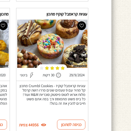
עוגיות קראמבל קוקיז מתכון
29/9/2024
30 דקות
בינוני
2020
עוגיות קראמבל קוקיז - Crumbl Cookies מתכון
אוהבי
קל מהיר עם 9 טעמים שונים פררו רושה קרמל
במקדו
מלוח אוראו לוטוס פיסטוק סוכריות M&M ועוד!
למטבח
כל ביס פשוט מתמוסס ורך בפה אתם פשוט
מהטעם
חייבים להכין את זה בהול!
המלא
כניסה למתכון
כנ
44956 צפיות