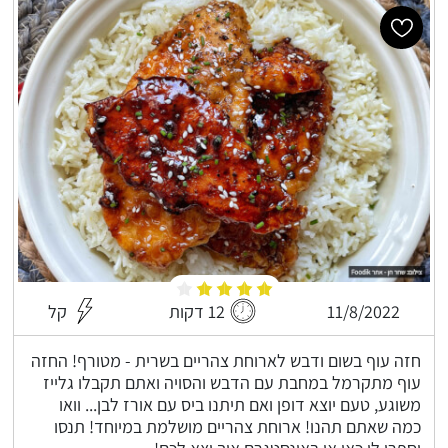
11/8/2022
12 דקות
קל
חזה עוף בשום ודבש לארוחת צהריים בשרית - מטורף! החזה
עוף מתקרמל במחבת עם הדבש והסויה ואתם תקבלו גלייז
משוגע, טעם יוצא דופן ואם תיתנו ביס עם אורז לבן... וואו
כמה שאתם תהנו! ארוחת צהריים מושלמת במיוחד! תנסו
וספרו לי כאן או באינסטגרם איך יצא לכם!