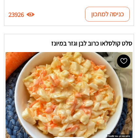
כניסה למתכון
23926
סלט קולסלאו כרוב לבן וגזר במיונז