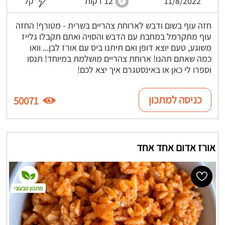
11/8/2022
12 דקות
קל
חזה עוף בשום ודבש לארוחת צהריים בשרית - מטורף! החזה
עוף מתקרמל במחבת עם הדבש והסויה ואתם תקבלו גלייז
משוגע, טעם יוצא דופן ואם תיתנו ביס עם אורז לבן... וואו
כמה שאתם תהנו! ארוחת צהריים מושלמת במיוחד! תנסו
וספרו לי כאן או באינסטגרם איך יצא לכם!
כניסה למתכון
50071
אורז אדום אחד אחד
מתכון טבעוני