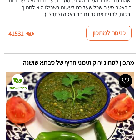
ושהם גם יפים זו המנה האולטימטיבית עבורכם! סלט עגבניות
בוראטה טעים שכל שעליכם לעשות בשבילו הוא לחתוך
ירקות, להניח את גבינת הבוראטה ולתבל :)
כניסה למתכון
41531
מתכון לסחוג ירוק תימני חריף של סבתא שושנה
מתכון טבעוני