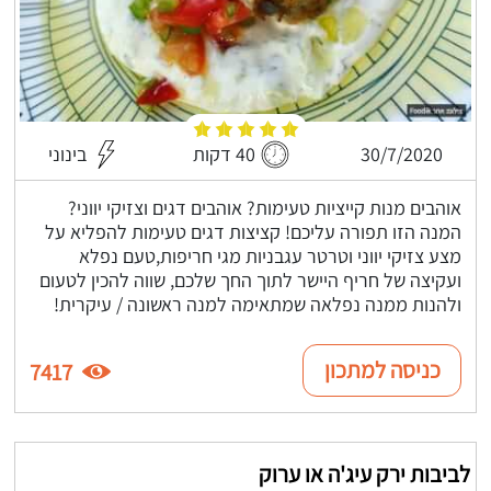
30/7/2020
40 דקות
בינוני
אוהבים מנות קייציות טעימות? אוהבים דגים וצזיקי יווני?
המנה הזו תפורה עליכם! קציצות דגים טעימות להפליא על
מצע צזיקי יווני וטרטר עגבניות מגי חריפות,טעם נפלא
ועקיצה של חריף היישר לתוך החך שלכם, שווה להכין לטעום
ולהנות ממנה נפלאה שמתאימה למנה ראשונה / עיקרית!
כניסה למתכון
7417
לביבות ירק עיג'ה או ערוק