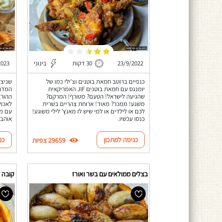
23/9/2022
30 דקות
בינוני
2023
כנפיים ברוטב חמאת בוטנים וצ'ילי כמו של
שניצל
יומנגס עם חמאת בוטנים JIF האמריקאית
המדוי
שהגיעה לישראל! הטעם? מטורף! המרקם?
ההורא
משגע! ממכר? מאוד! ארוחת צהריים בשרית
לאכול
לכם או לילדים או למי שיש לו מאנץ' לילי משוגע!
עם מט
כנסו עכשיו.
אוהבי
כניסה למתכון
כנ
29659 צפיות
בצלים ממולאים עם בשר ואורז
קובה 