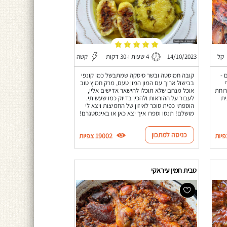
קל
14/10/2023
4 שעות ו-30 דקות
קשה
 -
קובה חמוסטה ובשר סיסקה שמתבשל כמו קונפי
בבישול ארוך עם המון המון טעם, מרק חמוץ טוב
רוחת
אוכל מנחם שלא תוכלו להישאר אדישים אליו,
ית
לעבור על ההוראות ולהכין בדיוק כמו שעשיתי.
הוספתי כפית סוכר לאיזון של החמיצות ויצא לי
מושלם! תנסו וספרו איך יצא כאן או באינסטגרם!
כניסה למתכון
19002 צפיות
טבית חמין עיראקי