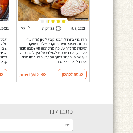
9/6/2022
35 דקות
קל
0/2022
חזה עוף בחרדל ודבש וקצת לימון (חזה עוף
תבשיל
פטם) - עסיסי טעים מתקתק שלא תפסיקו
טלה י
לאכול! מרינדה טעימה מתקתקה חמצמצה סופר
שום, 
טעימה, כל התשובות לשאלות על איך להכין חזה
יש יו
עוף עסיסי בתנור בתוך המתכון הזה, כנסו תכינו
בציר 
וספרו לי איך יצא לכם!
קציצו
כניסה למתכון
כנ
18812 צפיות
כתבו לנו