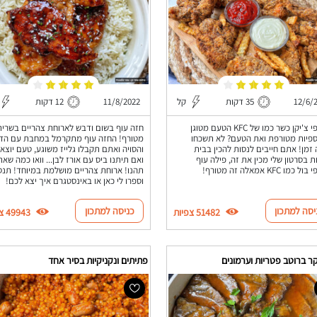
12/6/
35 דקות
קל
11/8/2022
12 דקות
קריספי צ'יקן כשר כמו של KFC הטעם מטוגן
חזה עוף בשום ודבש לארוחת צהריים בשרית
פיות מטורפת ואת הטעם? לא תשכחו
מטורף! החזה עוף מתקרמל במחבת עם הד
זמן! אתם חייבים לנסות להכין בבית
והסויה ואתם תקבלו גלייז משוגע, טעם יוצא 
ת בסרטון שלי מכין את זה, פילה עוף
ואם תיתנו ביס עם אורז לבן... וואו כמה שא
כמו KFC אמאלה זה מטורף!
תהנו! ארוחת צהריים מושלמת במיוחד! תנס
וספרו לי כאן או באינסטגרם איך יצא לכם!
יסה למתכון
כניסה למתכון
51482 צפיות
49943 צפיות
ר ברוטב פטריות וערמונים
פתיתים ונקניקיות בסיר אחד