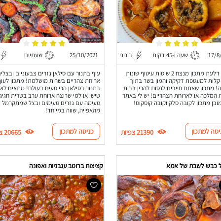
17/8
שעה ו-45 דקות
בינוני
25/10/2021
שעתיים
קובה דלעת מתכון מנצח 2 שיטות עיטוף שונות
עוף בתנור עם סילאן גזרים צבעוניים ובצלים
קלות למעטפת דקיקה והמון בשר בתוך
ארוחת צהריים בשרית מושלמת! מתכון לעוף
! מתכון שאתם חייבים לנסות להכין בבית
בתנור בסילאן הכי טעים בעולם! מתאים לא
המלכה או לארוחת הצהריים! יש לי באתר
שישי או למי שרוצה ארוחת ערב בשרית חגיג
ובן מתכון לקובה סלק וקובה קוסקוס!
טעימה עם גזרים טעימים ובצל שמתקרמל
מהאפייה, שווה במיוחד!
יסה למתכון
כניסה למתכון
21390 צפיות
20665 צפיות
 כבש לשבת של אמא
קציצות ברוטב עגבניות ואפונה