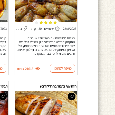
22/8/2023
שעתיים ו-30 דקות
בינוני
/2023
בצלים ממולאים עם בשר אורז צנוברים
מתקתקים שלא תרצו להפסיק לאכול! בכל ביס
בקלי 
יתפוצצו לכם טעמים משוגעים בפה! החמוץ של
הקובה
הלימון, המתוק של הדבש, עונג צרוף לחך שאתם
לשבת 
חייבים לנסות להכין בבית בהקדם!
גם כמ
כניסה למתכון
כנ
21618 צפיות
חזה עוף בתנור בחרדל ודבש
תבשיל