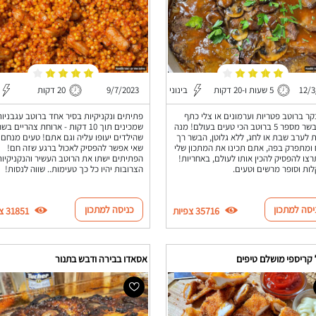
12/3
5 שעות ו-20 דקות
בינוני
9/7/2023
20 דקות
קר ברוטב פטריות וערמונים או צלי כתף
פתיתים ונקניקיות בסיר אחד ברוטב עגבניות
בקר בשר מספר 5 ברוטב הכי טעים בעולם! מנה
שמכינים תוך 10 דקות - ארוחת צהריים ב
ת לערב שבת או לחג, ללא גלוטן, הבשר רך
שהילדים יעופו עליה וגם אתם! טעים מנחם 
 ומתפרק בפה, אתם תכינו את המתכון שלי
שאי אפשר להפסיק לאכול ברגע שזה חם!
רצו להפסיק להכין אותו לעולם, באחריות!
הפתיתים ישתו את הרוטב העשיר והנקניקיות
לות וסופר מרשים וטעים.
הצרובות יהיו כל כך טעימות.. שווה לנסות!
יסה למתכון
כניסה למתכון
35716 צפיות
31851 צפיות
 קריספי מושלם טיפים
אסאדו בבירה ודבש בתנור