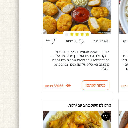
קל
20/7/2020
30 דקות
קל
 -
אוהבים נאגטס עטופים בציפוי מיוחד כמו
בש
במקדונלדס? כעת המתכון מגיע ישר אליכם
דופן
למטבח ללא צורך לצאת מהבית כדי להנות
תם
מהטעם המופלא שלהם! כנסו וצפו במתכון
ו
המלא.
כניסה למתכון
39166 צפיות
מרק לקוסקוס צהוב עם ירקות