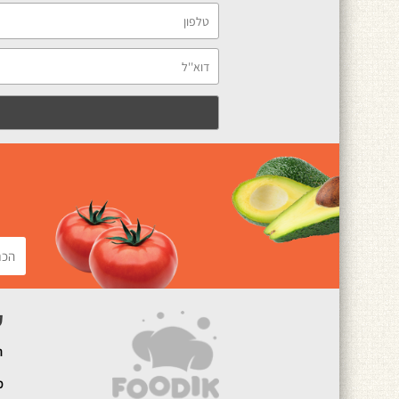
ק
ה
מ