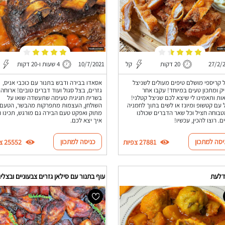
27/2/
20 דקות
קל
10/7/2021
4 שעות ו-20 דקות
 קריספי מושלם טיפים מעולים לשניצל
אסאדו בבירה ודבש בתנור עם כוכבי אניס,
ק ומתכון טעים במיוחד! עקבו אחר
גזרים, בצל סגול ועוד דברים טובים! ארוחה
ות ותאמינו לי שיצא לכם שניצל קטלני!
בשרית חגיגית טעימה שתעשדה שואו על
 עם קטשופ ומיונז או לשים בתוך לחמניה
השולחן, העצמות מתפרקות מהבשר, הטעם
בוחה חציל וכל שאר הדברים שכולנו
מתוק ואפקט טעם הבירה גם מורגש, תכינו ו
ם. רוצו להכין, עכשיו!
איך יצא לכם.
יסה למתכון
כניסה למתכון
27881 צפיות
25552 צפיות
דלעת
עוף בתנור עם סילאן גזרים צבעוניים ובצלי