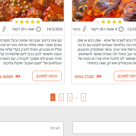
13/1
4 שעות ו-35 דקות
בינוני
14/3/2023
שעה ו-20 דקות
 כבש לשבת של אמא - שוק כבש או שוק
קציצות ברוטב עגבניות אפונה ובצל מקורמל
היו פה נפלאים! טעמים חזקים עם הרבה
טעים ממכר שווה אחלה ארוחת צהריים מהי
בישול איטי ארוך ובשר שמתפרק מהעצם,
שילדים אוהבים, תוכלו להכין בקלי קלות את
תר טוב מזה? לא! ואפילו אפשר להשתמש
המנה ולשמור לכם בכיף ליום שלמחרת! קל
שנשאר לנו ולתבל איתו אורז או מנות של
מהיר טעים ולא מסובך לעבודה, עם המצרכ
ת ותבשילים אחרים, שווה במיוחד!
הנפלאים של "טעם הטבע" שיקלו עליכם!
יסה למתכון
כניסה למתכון
17181 צפיות
16584 צפיות
…
1
2
3
7