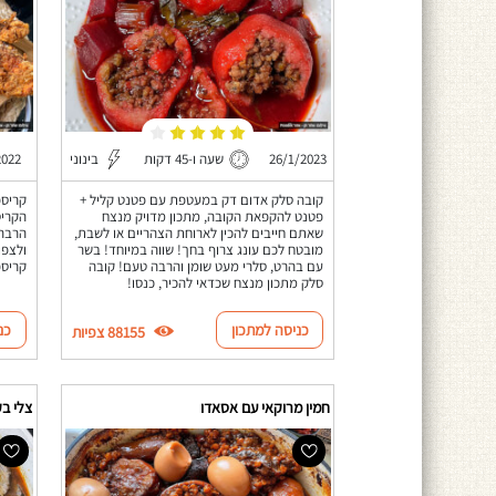
26/1/2023
שעה ו-45 דקות
בינוני
2022
קובה סלק אדום דק במעטפת עם פטנט קליל +
פטנט להקפאת הקובה, מתכון מדויק מנצח
הקריס
שאתם חייבים להכין לארוחת הצהריים או לשבת,
הרבה 
מובטח לכם עונג צרוף בחך! שווה במיוחד! בשר
ולצפו
עם בהרט, סלרי מעט שומן והרבה טעם! קובה
קריספי בול 
סלק מתכון מנצח שכדאי להכיר, כנסו!
כניסה למתכון
כנ
88155 צפיות
חמין מרוקאי עם אסאדו
צלי בק