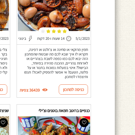
5/1/2023
14 שעות ו-20 דקות
בינוני
/2023
חמין מרוקאי או סחינה או צ'ולנט או דפינה,
צלי ב
תקראו לו איך שבא לכם מה שבטוח שהמתכון
הזה יבוא לכם כמו כפפה לשבת בצהריים או
חגיגי
לארוחת צהריים, ההכנה מהירה במיוחד,
נימוח
הבישול? איטי במעלות נמוכות בתנור או על
ולא ת
פלטה, הטעם? אי אפשר להפסיק לאכול! תנסו
קלי ק
ותיצמדו למתכון.
כניסה למתכון
כנ
36439 צפיות
כנפיים ברוטב חמאת בוטנים וצ'ילי
שניצל