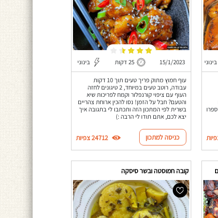
בינוני
15/1/2023
25 דקות
בינוני
עוף חמוץ מתוק פריך טעים תוך 10 דקות
עבודה, רוטב טעים במיוחד, 2 טיגונים לחזה
העוף עם ציפוי קורנפלור וקמח לפריכות שיא
והטעם? חבל על הזמן! נסו להכין ארוחת צהריים
ספרו
בשרית לפי המתכון הזה ותכתבו לי בתגובה איך
יצא לכם, אתם תודו לי הרבה :)
כניסה למתכון
24712 צפיות
ם
קובה חמוסטה ובשר סיסקה