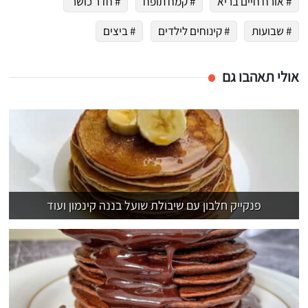
# אורח חיים בריא
# קמח תופח
# חדר כושר
# שבועות
# קינוחים לילדים
# ביצים
אולי תאהבו גם
פנקייק חלבון עם שיבולת שועל בננה קינמון ועוד