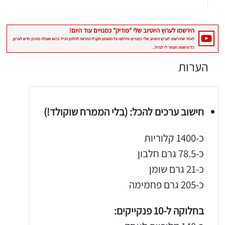
הערות
יגו אותי באינסטגרם
חישוב ערכים להכל: (בלי הממרח שוקולד!)
הכנתם מתכון שלי? חפשו "Shahar_Hen_Hayokra" באינסטגרם עקבו אחריי עוד היום ותעלו את המתכון שהכנתם לסטורי ואני
כ-1400 קלוריות
כ-78.5 גרם חלבון
כ-21 גרם שומן
כ-205 גרם פחמימה
בחלוקה ל-10 פנקייקים: