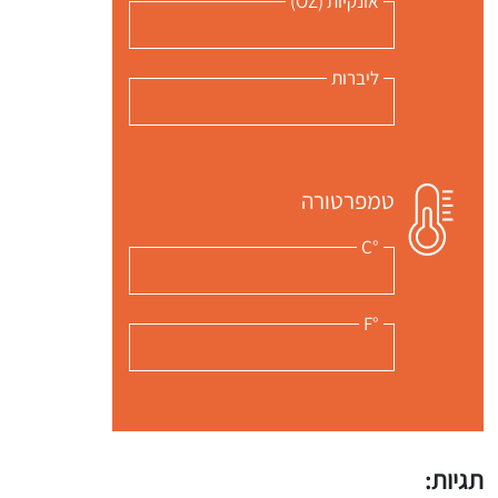
אונקיות (OZ)
ליברות
טמפרטורה
°C
°F
תגיות: