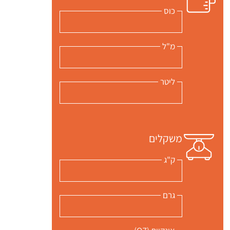
כוס
מ"ל
ליטר
 שלי "פודיק" כמנויים עוד היום!
י כמנויים ותלחצו על הפעמון תקבלו התראה לטלפון הנייד ברגע שעולה מתכון חדש לערוץ,
משקלים
ק"ג
גרם