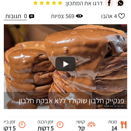
דרגו את המתכון:
0
תגובות
4
אהבו
569
צפיות
פנקייק חלבון שוקולד ללא אבקת חלבון
מנות
קושי:
זמן הכנה
זמן בישול
14
קל
5 דקות
5 דקות