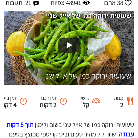
21
תגובות
38
אהבו
48941
צפיות
שעועית ירוקה כמו של אייל שני
מנות
קושי:
זמן הכנה
זמן בישול
2
קל
2 דקות
4 דקות
שעועית ירוקה כמו של אייל שני בשום ולימון
תוך 5 דקות
עבודה
! שווה קל מהיר טעים וביס קריספי מפוצץ בטעם!