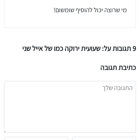
הכנתם מתכון שלי? חפשו "Shahar_Hen_Hayokra" באינסטגרם עקבו אחריי עוד היום ותעלו את המתכון שהכנתם לסטורי ואני
מי שרוצה יכול להוסיף שומשום!
9 תגובות על: שעועית ירוקה כמו של אייל שני
כתיבת תגובה