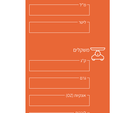
מ"ל
ליטר
משקלים
ק"ג
גרם
אונקיות (OZ)
ליברות