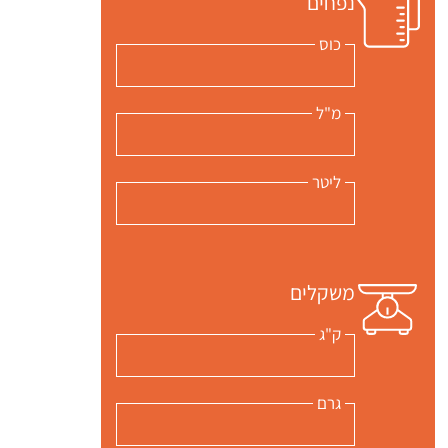
נפחים
כוס
מ"ל
ליטר
משקלים
ק"ג
גרם