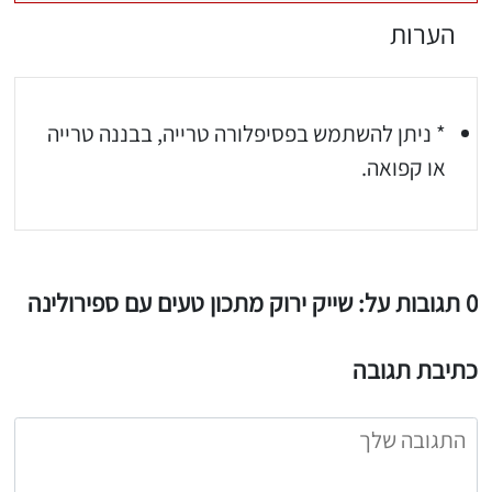
הערות
* ניתן להשתמש בפסיפלורה טרייה, בבננה טרייה
או קפואה.
0 תגובות על: שייק ירוק מתכון טעים עם ספירולינה
כתיבת תגובה
יגו אותי באינסטגרם
הכנתם מתכון שלי? חפשו "Shahar_Hen_Hayokra" באינסטגרם עקבו אחריי עוד היום ותעלו את המתכון שהכנתם לסטורי ואני