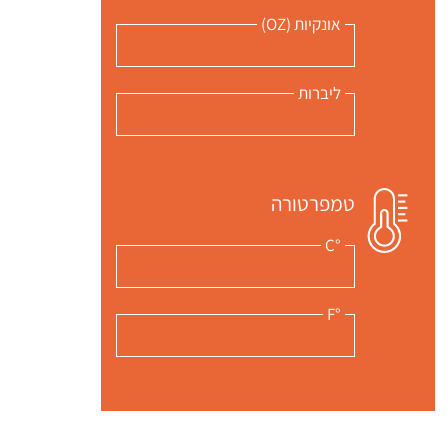
אונקיות (OZ)
 שלי "פודיק" כמנויים עוד היום!
י כמנויים ותלחצו על הפעמון תקבלו התראה לטלפון הנייד ברגע שעולה מתכון חדש לערוץ,
ליברות
טמפרטורה
°C
°F