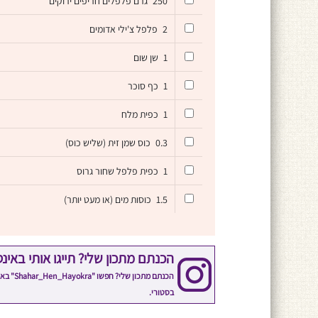
250
גרם פלפלים חריפים ירוקים
2
פלפל צ'ילי אדומים
1
שן שום
1
כף סוכר
1
כפית מלח
0.3
כוס שמן זית (שליש כוס)
1
כפית פלפל שחור גרוס
1.5
כוסות מים (או מעט יותר)
הכנתם מתכון שלי? תייגו אותי באינ
הכנתם 
בסטורי.