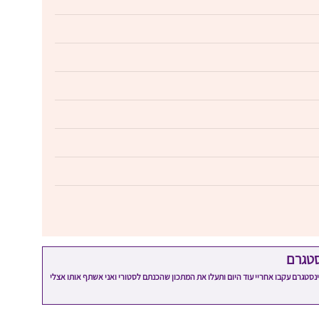
סטגרם
מתכון שלי? חפשו "Shahar_Hen_Hayokra" באינסטגרם עקבו אחריי עוד היום ותעלו את המתכון שהכנתם לסטורי ואני אשתף אותו אצלי