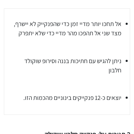
אל תחכו יותר מדיי זמן כדי שהפנקייק לא יישרף,
מצד שני אל תהפכו מהר מדיי כדי שלא יתפרק
ניתן להגיש עם חתיכות בננה וסירופ שוקולד
חלבון
יגו אותי באינסטגרם
הכנתם מתכון שלי? חפשו "Shahar_Hen_Hayokra" באינסטגרם עקבו אחריי עוד היום ותעלו את המתכון שהכנתם לסטורי ואני
יוצאים כ-12 פנקייקים בינוניים מהכמות הזו.