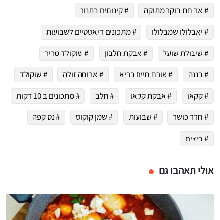
# ארוחת בוקר מתוקה
# קינוחים בתנור
# יאבלולו שמבלולו
# מתכונים דיאטטיים לשבועות
# שיבולת שועל
# אבקת חלבון
# שוקולד מריר
# בננה
# אורח חיים בריא
# ארוחה זולה
# שוקולד
# קקאו
# אבקת קקאו
# חלב
# מתכונים ב 10 דקות
# חדר כושר
# שבועות
# שמן קוקוס
# נס קפה
# ביצים
אולי תאהבו גם