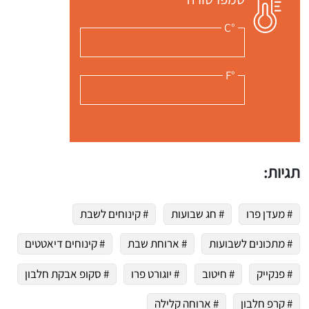
°C
°F
תגיות:
# מעדן פרו
# חג שבועות
# קינוחים לשבת
# מתכונים לשבועות
# ארוחת שבת
# קינוחים דיאטטים
# פנקייק
# חיטוב
# יוגורט פרו
# סקופ אבקת חלבון
# קרפ חלבון
# ארוחה קלילה