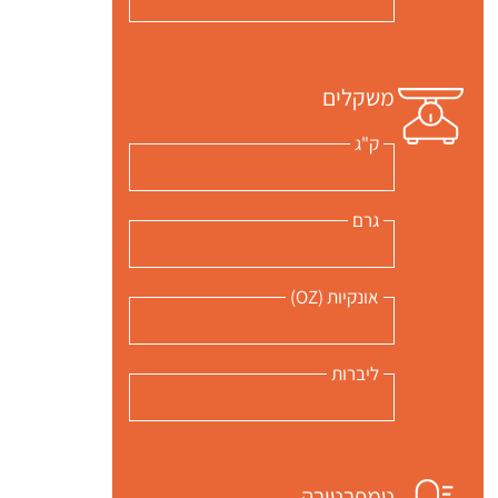
משקלים
ק"ג
גרם
אונקיות (OZ)
ליברות
טמפרטורה