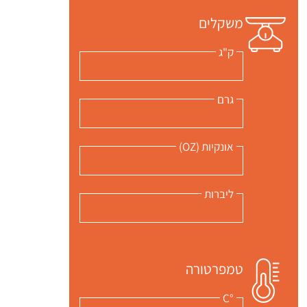
משקלים
ק"ג
גרם
אונקיות (OZ)
ליברות
טמפרטורה
°C