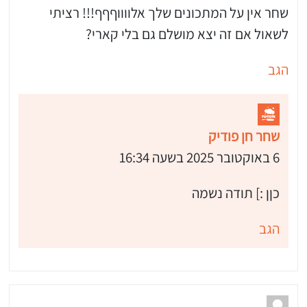
שחר אין על המתכונים שלך אלווווףףף!!! רציתי
לשאול אם זה יצא מושלם גם בלי קארי?
הגב
 שלי "פודיק" כמנויים עוד היום!
י כמנויים ותלחצו על הפעמון תקבלו התראה לטלפון הנייד ברגע שעולה מתכון חדש לערוץ,
שחר חן פודיק
6 באוקטובר 2025 בשעה 16:34
כןן :] תודה נשמה
הגב