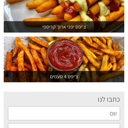
צ'יפס יפני ארוך קריספי
צ'יפס 4 טעמים
כתבו לנו