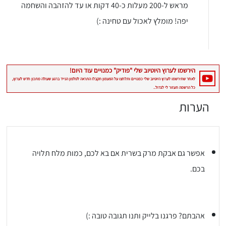
מראש ל-200 מעלות כ-40 דקות או עד להזהבה והשחמה
יפה! מומלץ לאכול עם טחינה :)
הערות
יגו אותי באינסטגרם
הכנתם מתכון שלי? חפשו "Shahar_Hen_Hayokra" באינסטגרם עקבו אחריי עוד היום ותעלו את המתכון שהכנתם לסטורי ואני
אפשר גם אבקת מרק בשרית אם בא לכם, כמות מלח תלויה
בכם.
אהבתם? פרגנו בלייק ותנו תגובה טובה :)