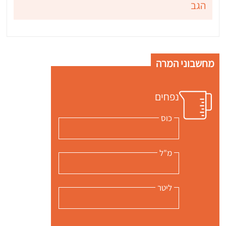
הגב
מחשבוני המרה
נפחים
כוס
מ"ל
ליטר