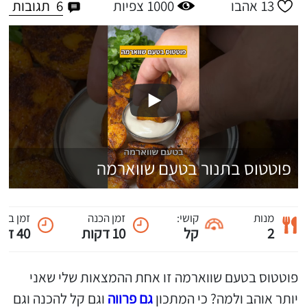
6
תגובות
13
אהבו
1000
צפיות
פוטטוס בתנור בטעם שווארמה
מנות
קושי:
זמן הכנה
זמן ביש
2
קל
10 דקות
40 דקות
פוטטוס בטעם שווארמה זו אחת ההמצאות שלי שאני
יותר אוהב ולמה? כי המתכון
גם פרווה
וגם קל להכנה וגם