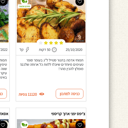
מתכון טבעוני
25/10/2020
50 דקות
קל
/2022
תפוחי אדמה בתנור סטייל ל"ג בעומר סופר
תפוחי
טעימים מיוחדים שיוכלו ללוות כל ארוחה שלכם!
טימין
מומלץ להכין מהר!
שווה 
עיקרי
באינס
כניסה למתכון
כנ
11120 צפיות
צ'יפס יפני ארוך קריספי
אסאדו 