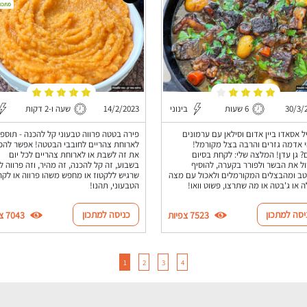
מתכון
30/3/
6 שעות
בינוני
14/2/2023
שעה ו-2 דקות
 אסאדו ביין אדום וסילאן עם ערמונים
פירה בטטה פרווה טבעוני קל להכנה - תוספ
 אדמה גזרים והרבה בצל מקורמל!
לארוחת צהריים לחובבי הבטטה! אפשר להכי
 גן עדן! המלצה שלי: לקחת בסיום
את זה לשבת או לארוחת צהריים לכל יום
ל את הבשר ולפורר בקערה, להוסיף
בשבוע, זה קל להכנה, זה מהיר, וזה פרווה ל
ב ומהבצלים המקורמלים ולאכול עם מצה
שרגיש ללקטוז או מחפש משהו פרווה או לקה
ה או ג'בטה או מה שתרצו, פשוט וואו!
הטבעוני, תהנו!
יסה למתכון
כניסה למתכון
7523 צפיות
7043 צפיות
1
2
3
4