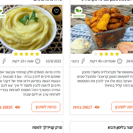
מתכון טבעוני
מתכון
24/6
שעתיים ו-45 דקות
בינוני
10/8/2022
שעה ו-10 דקות
פוטטוס של מקדונלדס נחשף! מתכון
פירה פרווה מושלם חלק קטיפתי וטבעוני אפי
 לפוטטוס מטוגן קראנצ'י ומתובל טעים
שאתם חייבים להכין בבית - עם 3 סגנונות /
טעים! כנסו וגלו איך להכין את הפוטטוס
הצעות הגשה בסרטון וידאו אחד של דקה! א
 הזה! קליל במיוחד
חייבים לראות להכין ולספר לי איך יצא לכם
הפירה המטורף הזה! תוספת לארוחת צהריים
לארוחת ערב או ליום שבת!
יסה למתכון
כניסה למתכון
19617 צפיות
18835 צפיות
נור בלימון ודבש
מרק קניידלך לפסח