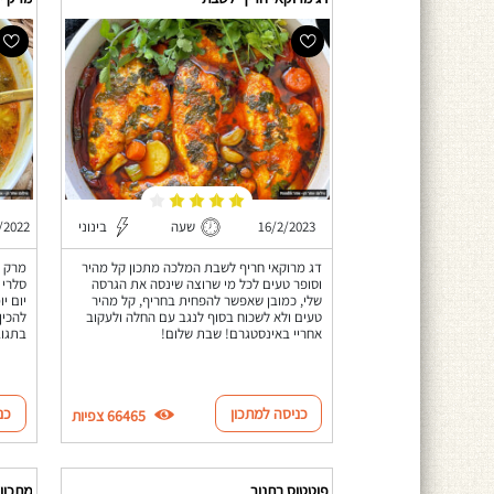
16/2/2023
שעה
בינוני
/2022
דג מרוקאי חריף לשבת המלכה מתכון קל מהיר
מרק י
וסופר טעים לכל מי שרוצה שינסה את הגרסה
סלרי 
שלי, כמובן שאפשר להפחית בחריף, קל מהיר
יום י
טעים ולא לשכוח בסוף לנגב עם החלה ולעקוב
להכין
אחריי באינסטגרם! שבת שלום!
בתגוב
כניסה למתכון
כנ
66465 צפיות
פוטטוס בתנור
מתכון 