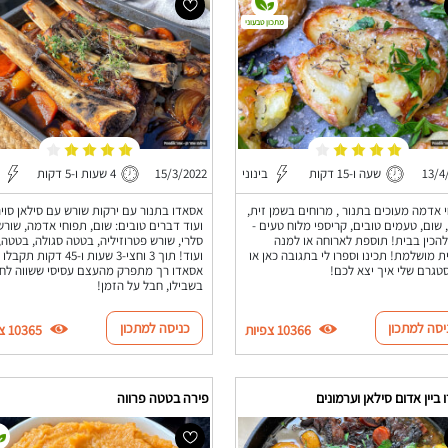
מתכון טבעוני
13/4
שעה ו-15 דקות
בינוני
15/3/2022
4 שעות ו-5 דקות
 אדמה מעוכים בתנור , מרוחים בשמן זית,
אסאדו בתנור עם ירקות שורש עם סילאן סוי
, שום, טעמים טובים, קריספי מלוח טעים -
ועוד דברים טובים: שום, תפוחי אדמה, שורש
להכין בבית! תוספת לארוחה או למנה
סלרי, שורש פטרוזיליה, בטטה סגולה, בטטה,
ת מושלמת! תכינו וספרו לי בתגובה כאן או
ועוד! תוך 3 וחצי-3 שעות ו-45 דקות 
טגרם שלי איך יצא לכם!
אסאדו רך מתפרק מהעצם עסיסי ששווה לח
בשבילו, חבל על הזמן!
יסה למתכון
כניסה למתכון
10366 צפיות
10365 צפיות
ביין אדום סילאן וערמונים
פירה בטטה פרווה