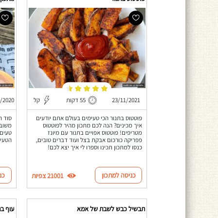
23/11/2021
55 דקות
קל
/2020
פוטטוס בתנור הכי טעימים בעולם אתם יודעים
סוד ה
איך מכינים? הנה לכם מתכון מהיר לפוטטוס
משובח
מטריפים! פוטטוס אפויים בתנור עם מיונז
טעים 
פפריקה כורכום אבקת בצל ועוד דברים טובים,
הטעים
כנסו למתכון תכינו וספרו לי איך יצא לכם!
כניסה למתכון
כנ
21001 צפיות
תבשיל כבש לשבת של אמא
עוף בת