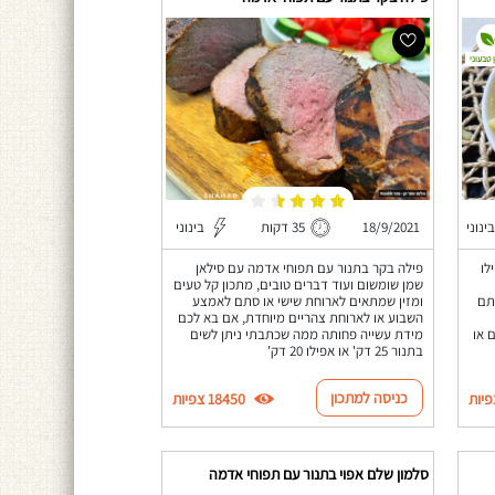
 טבעוני
בינוני
18/9/2021
35 דקות
בינוני
לו
פילה בקר בתנור עם תפוחי אדמה עם סילאן
שמן שומשום ועוד דברים טובים, מתכון קל טעים
תם
ומזין שמתאים לארוחת שישי או סתם לאמצע
השבוע או לארוחת צהריים מיוחדת, אם בא לכם
 או
מידת עשייה פחותה ממה שכתבתי ניתן לשים
בתנור 25 דק' או אפילו 20 דק'
כניסה למתכון
18450 צפיות
סלמון שלם אפוי בתנור עם תפוחי אדמה