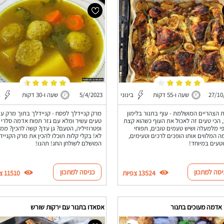
27/10
שעה ו-55 דקות
בינוני
5/4/2023
שעה ו-30 דקות
ב
 הצהריים המושלמת - עוף בתנור בלימון
מרק קניידלך לפסח - קניידלך בתוך מרק עו
 הכי טעים זה לאכול את העוף כשהוא קצת
טעים עשיר ומלא עם גזר תפוח אדמה סלרי
י מלמעלה ושיש טעמים טובים, תפוחי
ופטרוזיליה, הטעם? גן עדן? קשה להכין? ממ
 המלווים אותו הופכים לרכים וטעימים,
לא! בקלי קלות תוכלו להכין את מרק הקנייד
וטעים במיוחד!
המושלם לשולחן החג! תהנו!
יסה למתכון
כניסה למתכון
13524 צפיות
11510 צפיות
 אדמה מעוכים בתנור
אסאדו בתנור עם ירקות שורש