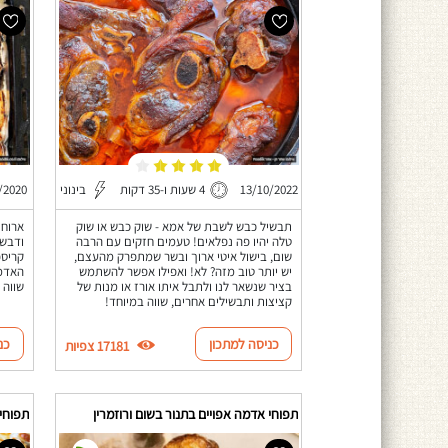
13/10/2022
4 שעות ו-35 דקות
בינוני
/2020
תבשיל כבש לשבת של אמא - שוק כבש או שוק
ארוחת
טלה יהיו פה נפלאים! טעמים חזקים עם הרבה
ודבש,
שום, בישול איטי ארוך ובשר שמתפרק מהעצם,
קריספ
יש יותר טוב מזה? לא! ואפילו אפשר להשתמש
האדמה
בציר שנשאר לנו ולתבל איתו אורז או מנות של
שווה 
קציצות ותבשילים אחרים, שווה במיוחד!
כניסה למתכון
כנ
17181 צפיות
תפוחי אדמה אפויים בתנור בשום ורוזמרין
תפוחי