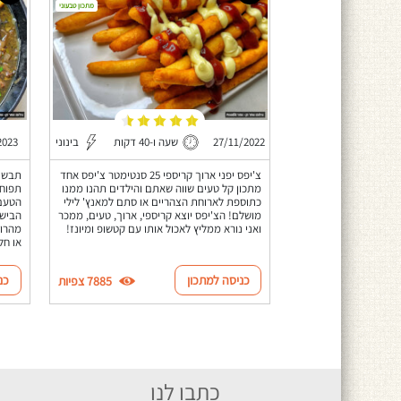
מתכון טבעוני
27/11/2022
שעה ו-40 דקות
בינוני
2023
צ'יפס יפני ארוך קריספי 25 סנטימטר צ'יפס אחד
תבשיל
מתכון קל טעים שווה שאתם והילדים תהנו ממנו
תפוחי
כתוספת לארוחת הצהריים או סתם למאנץ' לילי
הטעם?
מושלם! הצ'יפס יוצא קריספי, ארוך, טעים, ממכר
הבישו
ואני נורא ממליץ לאכול אותו עם קטשופ ומיונז!
מהרוט
או חל
כניסה למתכון
כנ
7885 צפיות
כתבו לנו