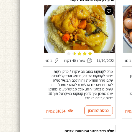
בינוני
11/10/2022
שעה ו-40 דקות
בינוני
מרק לקוסקוס צהוב עם ירקות / מרק ירקות
ן
צהוב לקוסקוס הכי טעים שיש והכי קל להכנה!
עקבו אחר ההוראות ויהיה לכם תבשיל נפלא
לארוחת צהריים או לשבת לאוהבי מאכלי בית
טעימים בסגנון הזה, אוכל מבושל טעים ומפנק!
ו
ישנו מתכון איך להכין קוסקוס במיקרוגל תוך 10
דקות עבודה באתר!
כניסה למתכון
31634 צפיות
פילה בקר בתנור עם תפוחי אדמה