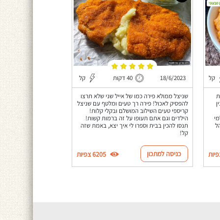
 טבעוני
קל
18/6/2023
40 דקות
קל
ת
שניצל ממולא פירה כמו של אייל שני שלא תרצו
ן
להפסיק לאכול! פירה רך טעים ומלטף עם שניצל
קריספי טעים השילוב המושלם ובקלי קלות!
מי
הילדים וגם אתם תעופו על זה ברמות קשות!
ל
תנסו להכין בבית וספרו לי איך יצא, באמת שזה
קל!
כניסה למתכון
6205 צפיות