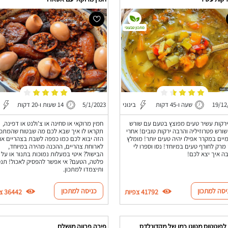
מתכון טבעוני
19/12
שעה ו-45 דקות
בינוני
5/1/2023
14 שעות ו-20 דקות
רקות עשיר טעים מפוצץ בטעם עם שורש
חמין מרוקאי או סחינה או צ'ולנט או דפינה,
שורש פטרוזיליה והרבה ירקות טובים! אחרי
תקראו לו איך שבא לכם מה שבטוח שהמתכו
ומיים במקרר אפילו יהיה טעים יותר! מומלץ
הזה יבוא לכם כמו כפפה לשבת בצהריים או
 מרק לחורף טעים במיוחד! נסו וספרו לי
לארוחת צהריים, ההכנה מהירה במיוחד,
ה איך יצא לכם!
הבישול? איטי במעלות נמוכות בתנור או על
פלטה, הטעם? אי אפשר להפסיק לאכול! תנס
ותיצמדו למתכון.
יסה למתכון
כניסה למתכון
41792 צפיות
36442 צפיות
לפוטטוס מטוגן כמו של מקדונלדס
פירה פרווה מושלם