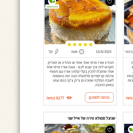
מתכון טבעוני
בינוני
15/6/2023
שעה
קל
ה
תהדיג אורז פרסי אחד אחד או תהדיג או תאדיק
תקראו לזה איך שבא לכם - עוגת אורז פרסי אחד
אחד שתוכלו להכין בקלי קלות! אורז עם תפוחי
תקבלו נתח
אדמה קריספיים מלמעלה מנה יפה כתוספת
כות
לשבת המלכה שמכינים צ'יק צ'ק! כנסו וצפו
באופן ההכנה.
כניסה למתכון
9277 צפיות
שניצל ממולא פירה של אייל שני