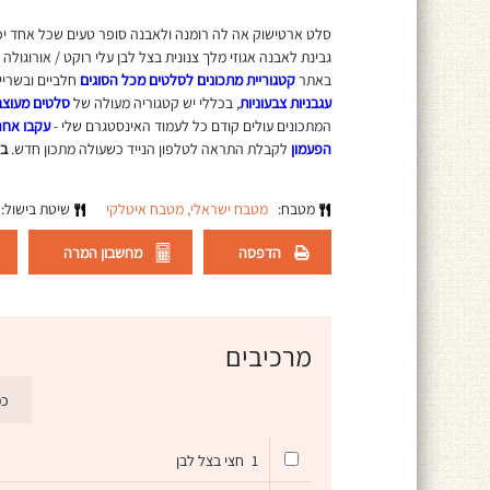
סלט ארטישוק אה לה רומנה ולאבנה סופר טעים שכל אחד יכו
גבינת לאבנה אגוזי מלך צנונית בצל לבן עלי רוקט / אורוגולה 
באתר
קטגוריית מתכונים לסלטים מכל הסוגים
חלביים ובשריי
עגבניות צבעוניות
, בכללי יש קטגוריה מעולה של
סלטים מעוצב
המתכונים עולים קודם כל לעמוד האינסטגרם שלי -
עקבו אחר
הפעמון
לקבלת התראה לטלפון הנייד כשעולה מתכון חדש.
בנ
מטבח:
מטבח ישראלי,
מטבח איטלקי
שיטת בישול:
הדפסה
מחשבון המרה
מרכיבים
כמ
1
חצי בצל לבן