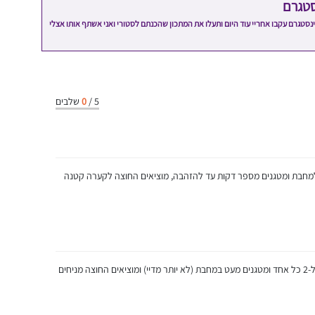
סטגרם
מתכון שלי? חפשו "Shahar_Hen_Hayokra" באינסטגרם עקבו אחריי עוד היום ותעלו את המתכון שהכנתם לסטורי ואני אשתף אותו אצלי
5
/
0
שלבים
ת למחבת ומטגנים מספר דקות עד להזהבה, מוציאים החוצה לקערה קטנה
מוסיפים שמן זית למחבת ופורסים 2 ארטישוקים ל-2 כל אחד ומטגנים מעט במחבת (לא יותר מדיי) ומוציאים החוצה מניחים