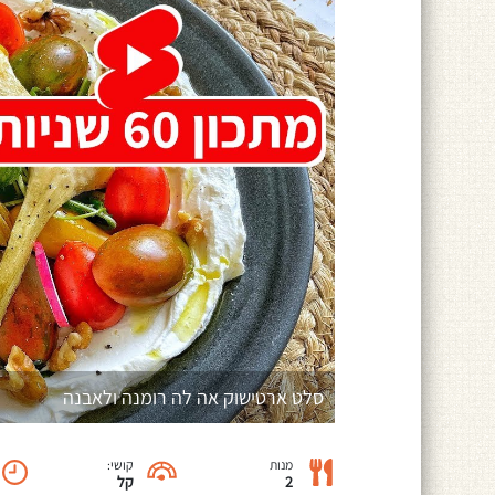
סלט ארטישוק אה לה רומנה ולאבנה
מנות
קושי:
2
קל