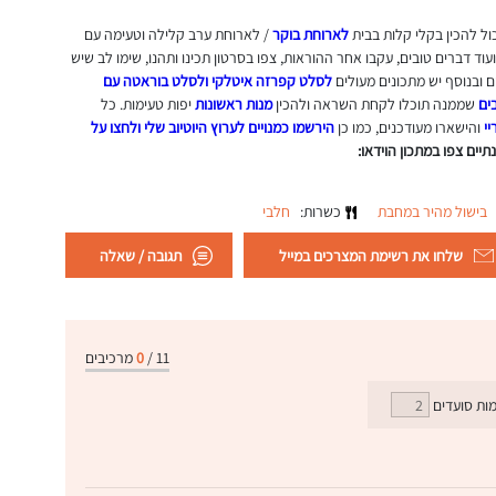
ל להכין בקלי קלות בבית
לארוחת בוקר
/ לארוחת ערב קלילה וטעימה עם
ועוד דברים טובים, עקבו אחר ההוראות, צפו בסרטון תכינו ותהנו, שימו לב שיש
ם ובנוסף יש מתכונים מעולים
לסלט קפרזה איטלקי
ולסלט בוראטה עם
ים
שממנה תוכלו לקחת השראה ולהכין
מנות ראשונות
יפות טעימות. כל
יי
והישארו מעודכנים, כמו כן
הירשמו כמנויים לערוץ היוטיוב שלי ולחצו על
תיים צפו במתכון הוידאו:
בישול מהיר במחבת
כשרות:
חלבי
שלחו את רשימת המצרכים במייל
תגובה / שאלה
11
/
0
מרכיבים
ות סועדים