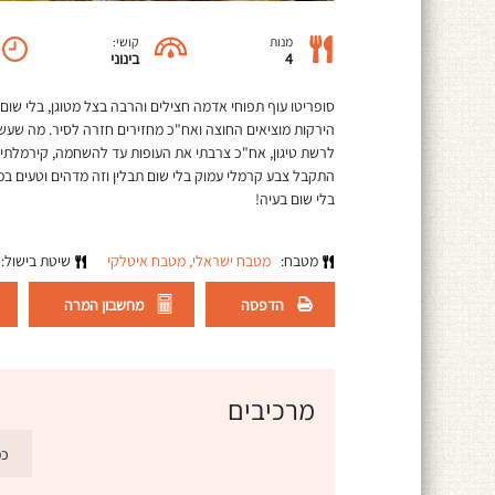
מנות
קושי:
4
בינוני
סופריטו עוף תפוחי אדמה חצילים והרבה בצל מטוגן, בלי שום
הירקות מוציאים החוצה ואח"כ מחזירים חזרה לסיר. מה שעשי
לרשת טיגון, אח"כ צרבתי את העופות עד להשחמה, קירמלתי
התקבל צבע קרמלי עמוק בלי שום תבלין וזה מדהים וטעים ב
בלי שום בעיה!
מטבח:
מטבח ישראלי,
מטבח איטלקי
שיטת בישול:
הדפסה
מחשבון המרה
מרכיבים
כמ