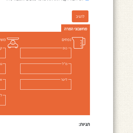
מחשבוני המרה
נפחים
משק
כוס
ק"
מ"ל
גר
ליטר
אונ
לי
תגיות: