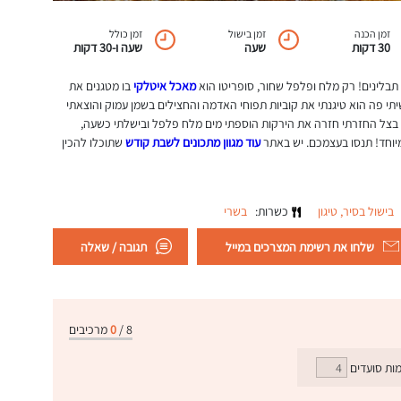
זמן הכנה
זמן בישול
זמן כולל
30 דקות
שעה
שעה ו-30 דקות
 תבלינים! רק מלח ופלפל שחור, סופריטו הוא
מאכל איטלקי
בו מטגנים את
תי פה הוא טיגנתי את קוביות תפוחי האדמה והחצילים בשמן עמוק והוצאתי
 בצל החזרתי חזרה את הירקות הוספתי מים מלח פלפל ובישלתי כשעה,
מיוחד! תנסו בעצמכם. יש באתר
עוד מגוון מתכונים לשבת קודש
שתוכלו להכין
בישול בסיר,
טיגון
כשרות:
בשרי
שלחו את רשימת המצרכים במייל
תגובה / שאלה
8
/
0
מרכיבים
ות סועדים