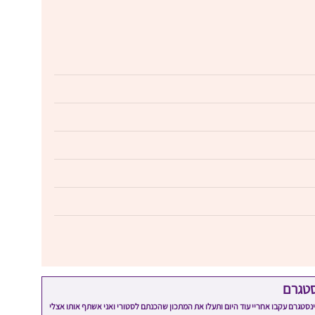
סטגרם
מתכון שלי? חפשו "Shahar_Hen_Hayokra" באינסטגרם עקבו אחריי עוד היום ותעלו את המתכון שהכנתם לסטורי ואני אשתף אותו אצלי