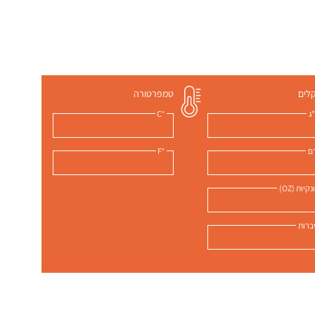
לים
טמפרטורה
ג
°C
ם
°F
קיות (OZ)
ברות