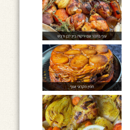
עוף בתנור עם ירקות ביין לבן ודבש
חמין מקרוני ועוף