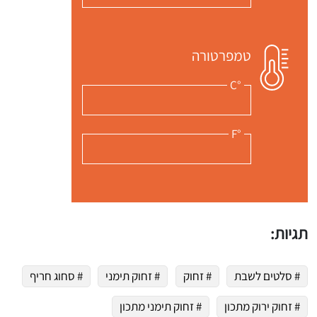
טמפרטורה
°C
°F
תגיות:
# סלטים לשבת
# זחוק
# זחוק תימני
# סחוג חריף
# זחוק ירוק מתכון
# זחוק תימני מתכון