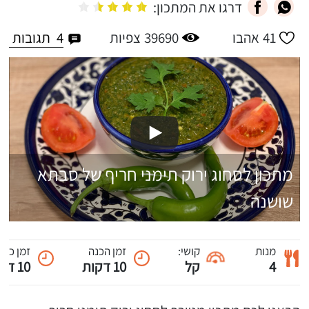
דרגו את המתכון:
4
תגובות
41
אהבו
39690
צפיות
מתכון לסחוג ירוק תימני חריף של סבתא
שושנה
מנות
קושי:
זמן הכנה
זמן כול
4
קל
10 דקות
10 דקות