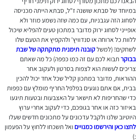
הבאנו לכם מתכון מטורף לסחוג ירוק תימני חריף
במיוחד של סבתא שושנה ז"ל, סבתא הייתה מכניסה
לסחוג הזה עגבניות, עם כמה שזה נשמע מוזר ולא
אופייני לסחוג ירוק מדובר במתכון טעים להפליא שיכול
ללוות כל ארוחה או סנדוויץ' ולהקפיץ את הטעם שלו
לשחקים! (למשל
קובנה תימנית מתקתקה של שבת
בבוקר
תבוא לכם עם זה כמו כפפה) כל מה שאתם
צריכים לעשות הוא לצפות בסרטון ולעקוב אחר
ההוראות, מדובר במתכון קליל שכל אחד יכול להכין
בבית, אם אתם נוגעים בפלפל החריף מומלץ עם כפפות
כדי שהחריפות לא תישאר על האצבעות ובטעות תיגעו
באיזור כזה או אחר בגופכם, כדי לעקוב אחרי ערוץ
היוטיוב שלנו ולקבל עדכונים על מתכונים חדשים שעלו
לחצו כאן והירשמו כמנויים
ואל תשכחו ללחוץ על הפעמון
:)