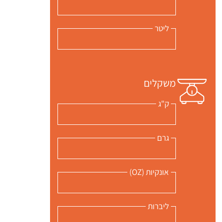
ליטר
משקלים
ק"ג
גרם
אונקיות (OZ)
ליברות