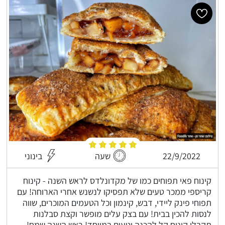
22/9/2022
שעה
בינוני
קינוח פאי תפוחים כמו של מקדונלדס לראש השנה - קינוח
קריספי ממכר טעים שלא תפסיקו לנשנש אחרי הארוחה! עם
תפוחי פינק ליידי, דבש, קינמון וכל הטעמים המוכרים, שווה
לנסות להכין בבית! עם בצק עלים מופשר וקצת סבלנות
תקבלו קינוח קל להכנה וטעים במיוחד! ראש השנה שמח!