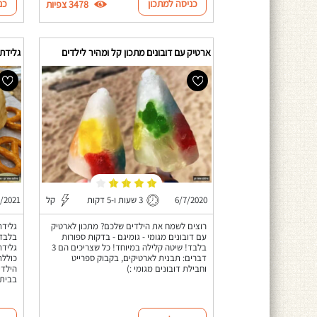
כניסה למתכון
כנ
3478 צפיות
ארטיק עם דובונים מתכון קל ומהיר לילדים
גלידת 
6/7/2020
3 שעות ו-5 דקות
קל
0/2021
רוצים לשמח את הילדים שלכם? מתכון לארטיק
עם דובונים מגומי - גומיגם - בדקות ספורות
בלבד 
בלבד! שיטה קלילה במיוחד! כל שצריכים הם 3
גלידת
דברים: תבנית לארטיקים, בקבוק ספרייט
כוללת
וחבילת דובונים מגומי :)
הילדי
בבית 