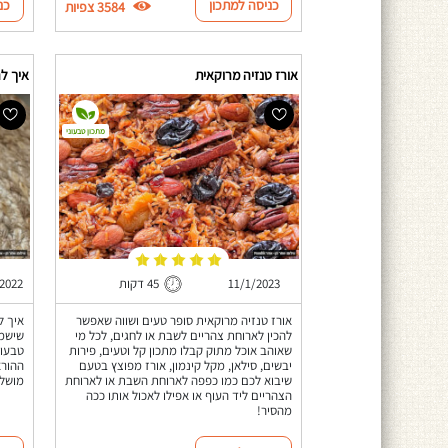
כניסה למתכון
כנ
3584 צפיות
אורז טנזיה מרוקאית
איך לה
מתכון טבעוני
11/1/2023
45 דקות
/2022
אורז טנזיה מרוקאית סופר טעים ושווה שאפשר
איך ל
להכין לארוחת צהריים לשבת או לחגים, לכל מי
שישמש
שאוהב אוכל מתוק קבלו מתכון קל וטעים, פירות
טבעונ
יבשים, סילאן, מקל קינמון, אורז מפוצץ בטעם
ההורא
שיבוא לכם כמו כפפה לארוחת השבת או לארוחת
מושלם
הצהריים ליד העוף או אפילו לאכול אותו ככה
מהסיר!