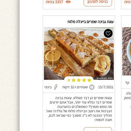
כניסה למתכון
3357 צפיות
עוגת גבינה שמרים בייגלה מלוח
קל
15/7/2021
שעתיים ו-32 דקות
בינוני
 ברולה
מתוק
עוגות שמרים הן דבר מופלא. עוגות גבינה
שמרים דבר נפלא עוד יותר, אבל אתם יודעים
ספיקות ל-2
מה ממש מטורף? כשמשלבים בתערובת
הגבינות את רוטב הבייגלה מלוח של גולדה! וואו!
תהליך ההכנה לא כ"כ מסובך כפי שנראה לכם,
חובה לנסות!