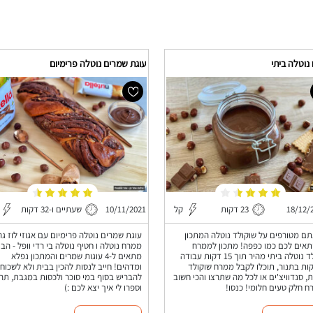
נוטלה ביתי
עוגת שמרים נוטלה פרימיום
18/12/
23 דקות
קל
10/11/2021
שעתיים ו-32 דקות
ם מטורפים על שוקולד נוטלה המתכון
עוגת שמרים נוטלה פרימיום עם אגוזי לוז גר
תאים לכם כמו כפפה! מתכון לממרח
ממרח נוטלה ו חטיף נוטלה בי רדי וופל - הב
שוקולד נוטלה ביתי מהיר תוך 15 דקות עבודה
מתאים ל-4 עוגות שמרים והמתכון נפלא
 דקות בתנור, תוכלו לקבל ממרח שוקולד
ומדהים! חייב לנסות להכין בבית ולא לשכוח
ת, סנדוויצ'ים או לכל מה שתרצו והכי חשוב
להבריש בסוף במי סוכר ולכסות במגבת, תהנ
ח חלק טעים חלומי! כנסו!
וספרו לי איך יצא לכם :)