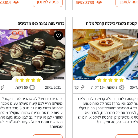
יסה למתכון
כניסה למתכון
3733 צפיות
3614 צפיות
קסטה בלונדי בייגלה קרמל מלוח
כדורי עוגת גבינה מ-3 מרכיבים
30/7
3 שעות ו-15 דקות
קל
28/1/2021
50 דקות
 קסטה בלונדי בייגלה קרמל מלוח - גלידה
אוהבים קינוחים? לא אוהבים לעבוד קשה?
 לכם וואו בחך! כמה קל כמה פשוט!
מעולה! הריי לכם קינוח מעולה טעים ממכר 
קינוח קל 4 מרכיבים שאפשר להכין בבית בקלי
להכנה! כדורי עוגת גבינה מ-3 מרכיבי
 לערבב את כל המצרכים, לסדר יפה
עוגיות טים טם, גבינת שמנת ושוקולד מילקה
ת אינגליש קייק, להכניס למקפיא והופ יש
שחור / לבן או שחור וגם לבן! כנסו עקבו אחר
לידה סופר טעימה ומקורית!
ההוראות ותהנו מאחלה קינוח לסופ"ש או ל-ח
שבועות!