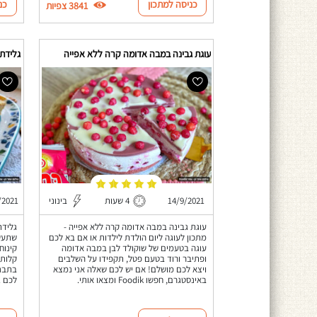
כניסה למתכון
כנ
3841 צפיות
עוגת גבינה במבה אדומה קרה ללא אפייה
גלידת 
14/9/2021
4 שעות
בינוני
/2021
עוגת גבינה במבה אדומה קרה ללא אפייה -
גלידת
מתכון לעוגה ליום הולדת לילדות או אם בא לכם
שתעשה
עוגה בטעמים של שוקולד לבן במבה אדומה
ופתיבר ורוד בטעם פטל, תקפידו על השלבים
קלות,
ויצא לכם מושלם! אם יש לכם שאלה אני נמצא
בתבני
באינסטגרם, חפשו Foodik ומצאו אותי.
לכם ג