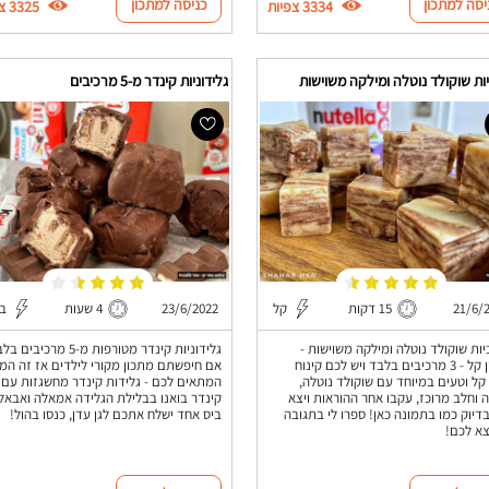
יסה למתכון
כניסה למתכון
3334 צפיות
3325 צפיות
ות שוקולד נוטלה ומילקה משוישות
גלידוניות קינדר מ-5 מרכיבים
21/6/
15 דקות
קל
23/6/2022
4 שעות
בי
יות שוקולד נוטלה ומילקה משוישות -
גלידוניות קינדר מטורפות מ-5 מרכיבי
מתכון קל - 3 מרכיבים בלבד ויש לכם קינוח
אם חיפשתם מתכון מקורי לילדים אז זה המת
קל וטעים במיוחד עם שוקולד נוטלה,
המתאים לכם - גלידות קינדר מחשגזות עם
 וחלב מרוכז, עקבו אחר ההוראות ויצא
קינדר בואנו בבלילת הגלידה אמאלה ואבאל
דיוק כמו בתמונה כאן! ספרו לי בתגובה
ביס אחד ישלח אתכם לגן עדן, כנסו בהול!
צא לכם!