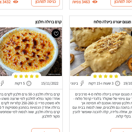
יסה למתכון
כניסה למתכון
3463 צפיות
3432 צפיות
מגנום יוגורט בייגלה מלוח
קרם ברולה חלבון
19/1
3 שעות ו-15 דקות
בינוני
15/11/2022
5 דקות
גלידת מגנום יוגורט בייגלה מלוח מ-4 מרכיבים
קרם ברולה חלבון כ-50 גרם חלבון לקרם
עם ציפוי של שוקולד בלונדי קרמל מלוח -
אחד! מקור נפלא לחלבון למי שרוצה משהו 
 חלבון טעימה אומנם לא תמימה אך
ולא משמין מדיי (כ-250-260 קלוריות לקרם
 בתוכה גם חלבונים, שווה לנסות בבית עם
ברולה אחד!) הכמויות במתכון מ
ם, אחלה גלידה, קלה להכנה שאפשר להכין
קרם ברולה חלבון, שווה לנסות למי שמחפש
בקלי קלות.
מקור לחלבון.