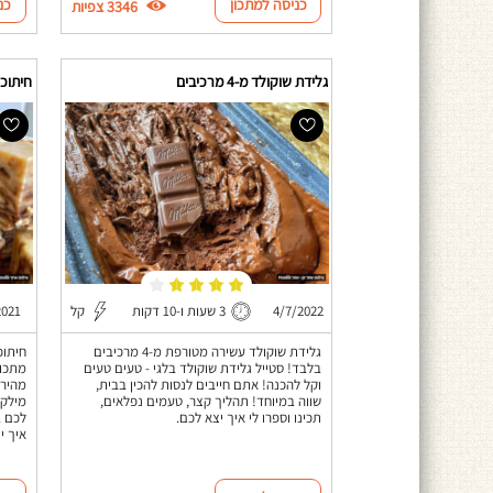
כניסה למתכון
כנ
3346 צפיות
גלידת שוקולד מ-4 מרכיבים
חיתוכי
4/7/2022
3 שעות ו-10 דקות
קל
2021
גלידת שוקולד עשירה מטורפת מ-4 מרכיבים
חיתוכ
בלבד! סטייל גלידת שוקולד בלגי - טעים טעים
וקל להכנה! אתם חייבים לנסות להכין בבית,
מהיר 
שווה במיוחד! תהליך קצר, טעמים נפלאים,
מילקה
תכינו וספרו לי איך יצא לכם.
לכם ב
איך י