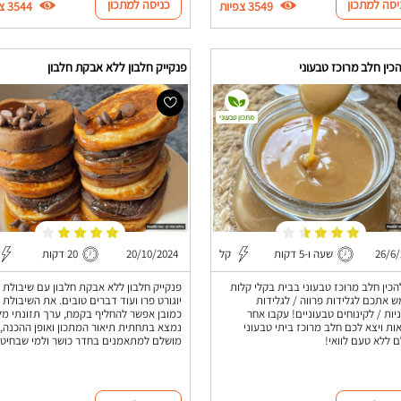
יסה למתכון
כניסה למתכון
3549 צפיות
3544 צפיות
כין חלב מרוכז טבעוני
פנקייק חלבון ללא אבקת חלבון
מתכון טבעוני
26/6
שעה ו-5 דקות
קל
20/10/2024
20 דקות
הכין חלב מרוכז טבעוני בבית בקלי קלות
פנקייק חלבון ללא אבקת חלבון עם שיבולת 
 אתכם לגלידות פרווה / לגלידות
יוגורט פרו ועוד דברים טובים. את השיבולת
יות / לקינוחים טבעוניים! עקבו אחר
כמובן אפשר להחליף בקמח, ערך תזונתי מל
ות ויצא לכם חלב מרוכז ביתי טבעוני
נמצא בתחתית תיאור המתכון ואופן ההכנה,
 ללא טעם לוואי!
מושלם למתאמנים בחדר כושר ולמי שבחיטו