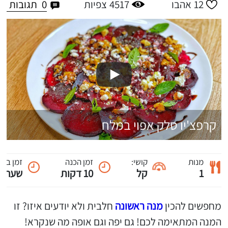
0
תגובות
12
אהבו
4517
צפיות
קרפצ'יו סלק אפוי במלח
מנות
קושי:
זמן הכנה
זמן ביש
1
קל
10 דקות
שעה ו-30 דקו
מחפשים להכין
מנה ראשונה
חלבית ולא יודעים איזו? זו
המנה המתאימה לכם! גם יפה וגם אופה מה שנקרא!