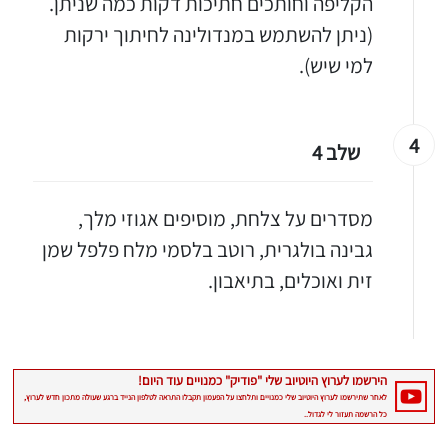
הקליפה וחותכים חתיכות דקות כמה שניתן.
(ניתן להשתמש במנדולינה לחיתוך ירקות
למי שיש).
4
שלב 4
מסדרים על צלחת, מוסיפים אגוזי מלך,
גבינה בולגרית, רוטב בלסמי מלח פלפל שמן
זית ואוכלים, בתיאבון.
יגו אותי באינסטגרם
הכנתם מתכון שלי? חפשו "Shahar_Hen_Hayokra" באינסטגרם עקבו אחריי עוד היום ותעלו את המתכון שהכנתם לסטורי ואני