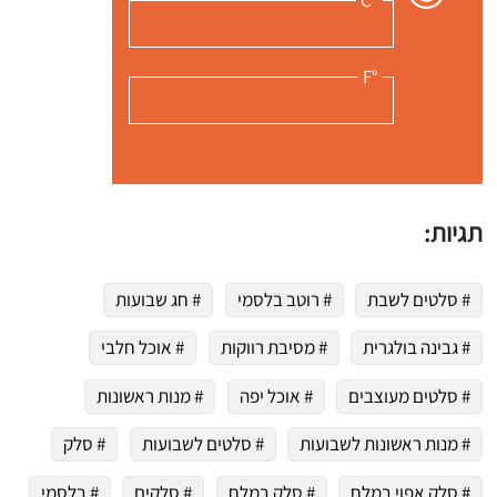
°C
°F
תגיות:
 שלי "פודיק" כמנויים עוד היום!
י כמנויים ותלחצו על הפעמון תקבלו התראה לטלפון הנייד ברגע שעולה מתכון חדש לערוץ,
# סלטים לשבת
# רוטב בלסמי
# חג שבועות
# גבינה בולגרית
# מסיבת רווקות
# אוכל חלבי
# סלטים מעוצבים
# אוכל יפה
# מנות ראשונות
# מנות ראשונות לשבועות
# סלטים לשבועות
# סלק
# סלק אפוי במלח
# סלק במלח
# סלקים
# בלסמי