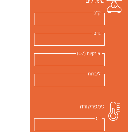
משקלים
ק"ג
גרם
אונקיות (OZ)
ליברות
 שלי "פודיק" כמנויים עוד היום!
טמפרטורה
י כמנויים ותלחצו על הפעמון תקבלו התראה לטלפון הנייד ברגע שעולה מתכון חדש לערוץ,
°C