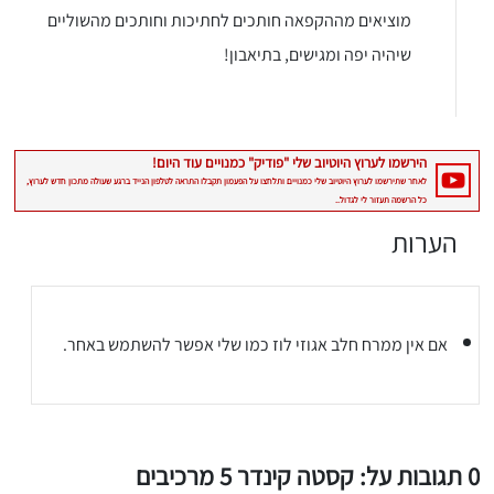
מוציאים מההקפאה חותכים לחתיכות וחותכים מהשוליים
שיהיה יפה ומגישים, בתיאבון!
הערות
יגו אותי באינסטגרם
הכנתם מתכון שלי? חפשו "Shahar_Hen_Hayokra" באינסטגרם עקבו אחריי עוד היום ותעלו את המתכון שהכנתם לסטורי ואני
אם אין ממרח חלב אגוזי לוז כמו שלי אפשר להשתמש באחר.
0 תגובות על: קסטה קינדר 5 מרכיבים