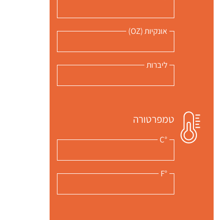
אונקיות (OZ)
ליברות
טמפרטורה
°C
°F