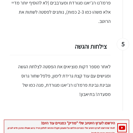
יגו אותי באינסטגרם
פרמז'נו רג'יאנו מגורדת ומערבבים (לא להוסיף יותר מדיי
הכנתם מתכון שלי? חפשו "Shahar_Hen_Hayokra" באינסטגרם עקבו אחריי עוד היום ותעלו את המתכון שהכנתם לסטורי ואני
אלא משהו כמו 2-3 כפות), נותנים לפסטה לשתות את
הרוטב.
5
צילחות והגשה
לאחר מספר דקות מוציאים את הפסטה לצלחת הגשה
ומגישים עם עוד קצת גרידת לימון, פלפל שחור גרוס
וגבינת גבינת פרמז'נו רג'יאנו מגורדת, מנה כמו של
מסעדה! בתיאבון!