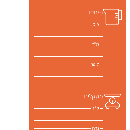
נפחים
כוס
מ"ל
ליטר
משקלים
ק"ג
גרם