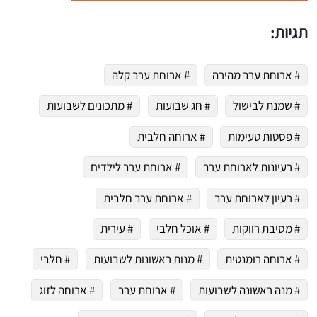
תגיות:
# ארוחת ערב מהירה
# ארוחת ערב קלה
# שמנת לבישול
# חג שבועות
# מתכונים לשבועות
# פסטות טעימות
# ארוחה חלבית
# רעיונות לארוחת ערב
# ארוחת ערב לילדים
# רעיון לארוחת ערב
# ארוחת ערב חלבית
# מסיבת רווקות
# אוכל חלבי
# עירית
 שלי "פודיק" כמנויים עוד היום!
י כמנויים ותלחצו על הפעמון תקבלו התראה לטלפון הנייד ברגע שעולה מתכון חדש לערוץ,
# ארוחה רומנטית
# מנות ראשונות לשבועות
# חלבי
# מנה ראשונה לשבועות
# ארוחת ערב
# ארוחה לזוג