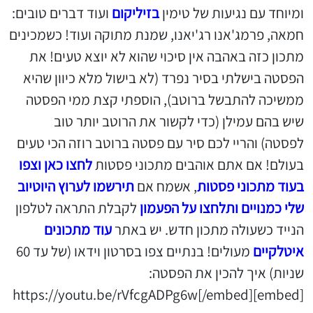
ומיוחד עם נגיעות של טימין
בזיליקום
ועוד דברים טובים:
חמאה, פרמג'אנו רג'יאנו, שמנת מתוקה ועוד! כשמכינים
מתכון כזה באהבה אין סיכוי שהוא לא יוצא טעים! את
הפסטה בישלתי בסיר נפרד (לא בישול מלא כיוון שהיא
ממשיכה להתבשל ברוטב), הוספתי קצת ממי הפסטה
שיש בהם עמילן (כדי לקשור את הרוטב יותר טוב
לפסטה) והריי לכם סיר עם פסטה ברוטב רוזה הכי טעים
בעולם! אם אתם אוהבים מתכוני פסטות
לחצו כאן וצפו
בעוד מתכוני פסטות
, אשמח אם
תירשמו לערוץ היוטיוב
שלי כמנויים ותלחצו על הפעמון
לקבלת התראה לטלפון
הנייד כשעולה מתכון חדש. יש באתר
עוד מתכונים
איטלקיים
מעולים! בנתיים צפו בסרטון וידאו (של עד 60
שניות) איך להכין את הפסטה:
[embed]https://youtu.be/rVfcgADPg6w[/embed]