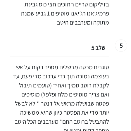
בזיליקום טריים חתוכים חצי כוס גבינת
פרמיג׳אנו רג׳יאנו מוסיפים 1 גביע שמנת
מתוקה ומערבבים היטב
5
שלב 5
סוגרים מכסה מבשלים מספר דקות על אש
בעוצמה נמוכה תוך כדי ערבוב מדי פעם, עד
לקבלת רוטב סמיך ואחיד (טועמים תיבול
יגו אותי באינסטגרם
ואם צריך מוסיפים מלח ופלפל) מוסיפים
הכנתם מתכון שלי? חפשו "Shahar_Hen_Hayokra" באינסטגרם עקבו אחריי עוד היום ותעלו את המתכון שהכנתם לסטורי ואני
פסטה שבושלה מראש אל דנטה * לא לבשל
יותר מדי את הפסטה כיוון שהיא ממשיכה
להתבשל ברוטב החם* מערבבים הכל היטב
מספר דקות ומגישים