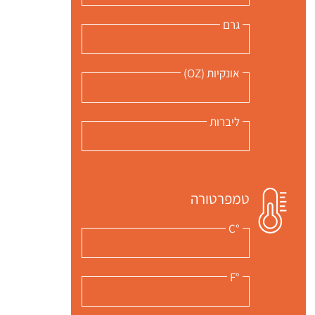
גרם
אונקיות (OZ)
ליברות
טמפרטורה
°C
°F