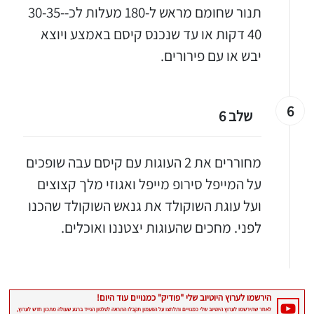
תנור שחומם מראש ל-180 מעלות לכ-30-35-
40 דקות או עד שנכנס קיסם באמצע ויוצא
יבש או עם פירורים.
6
שלב 6
מחוררים את 2 העוגות עם קיסם עבה שופכים
על המייפל סירופ מייפל ואגוזי מלך קצוצים
יגו אותי באינסטגרם
ועל עוגת השוקולד את גנאש השוקולד שהכנו
הכנתם מתכון שלי? חפשו "Shahar_Hen_Hayokra" באינסטגרם עקבו אחריי עוד היום ותעלו את המתכון שהכנתם לסטורי ואני
לפני. מחכים שהעוגות יצטננו ואוכלים.