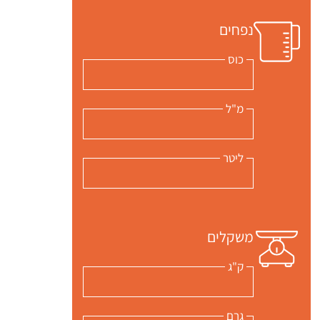
נפחים
כוס
מ"ל
ליטר
משקלים
ק"ג
גרם