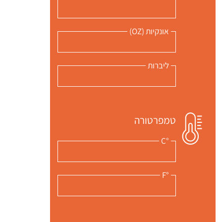
אונקיות (OZ)
ליברות
טמפרטורה
°C
°F