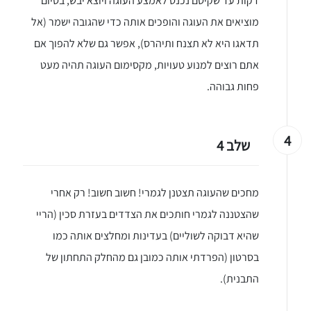
דקות עד שקיסם נכנס לאמצע העוגה ויוצא יבש, בסיום
מוציאים את העוגה והופכים אותה כדי שהגובה ישמר (אל
תדאגו היא לא תצנח ותיהרס), אפשר גם שלא להפוך אם
אתם רוצים למנוע טעויות, מקסימום העוגה תהיה מעט
פחות גבוהה.
4
שלב 4
יגו אותי באינסטגרם
הכנתם מתכון שלי? חפשו "Shahar_Hen_Hayokra" באינסטגרם עקבו אחריי עוד היום ותעלו את המתכון שהכנתם לסטורי ואני
מחכים שהעוגה תצטנן לגמרי! חשוב חשוב! רק אחרי
שהצטננה לגמרי חותכים את הצדדים בעזרת סכין (הריי
שהיא דבוקה לשוליים) בעדינות ומחלצים אותה כמו
בסרטון (הפרדתי אותה כמובן גם מהחלק התחתון של
התבנית).