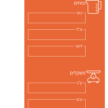
נפחים
כוס
מ"ל
ליטר
משקלים
ק"ג
גרם