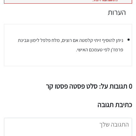
הערות
ניתן להוסיף זיתי קלמטה אם רוצים, מלח פלפל לימון וגבינת
פרמז'ן לפי טעמכם האישי.
יגו אותי באינסטגרם
הכנתם מתכון שלי? חפשו "Shahar_Hen_Hayokra" באינסטגרם עקבו אחריי עוד היום ותעלו את המתכון שהכנתם לסטורי ואני
0 תגובות על: סלט פסטה פסטו קר
כתיבת תגובה