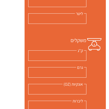
ליטר
משקלים
ק"ג
גרם
אונקיות (OZ)
ליברות