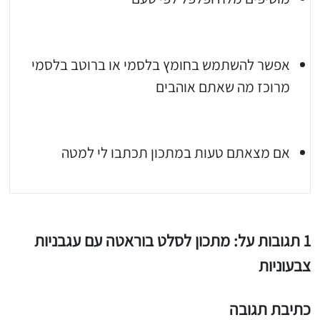
אפשר להשתמש בחומץ בלסמי או ברוטב בלסמי
מרוכז מה שאתם אוהבים
אם מצאתם טעות במתכון תכתבו לי למטה
יגו אותי באינסטגרם
הכנתם מתכון שלי? חפשו "Shahar_Hen_Hayokra" באינסטגרם עקבו אחריי עוד היום ותעלו את המתכון שהכנתם לסטורי ואני
1 תגובות על: מתכון לסלט בוראטה עם עגבניות
צבעוניות
כתיבת תגובה