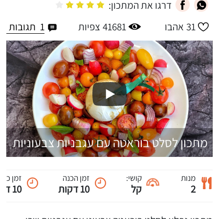
דרגו את המתכון:
1
תגובות
31
אהבו
41681
צפיות
מתכון לסלט בוראטה עם עגבניות צבעוניות
מנות
קושי:
זמן הכנה
זמן כול
2
קל
10 דקות
10 דקות