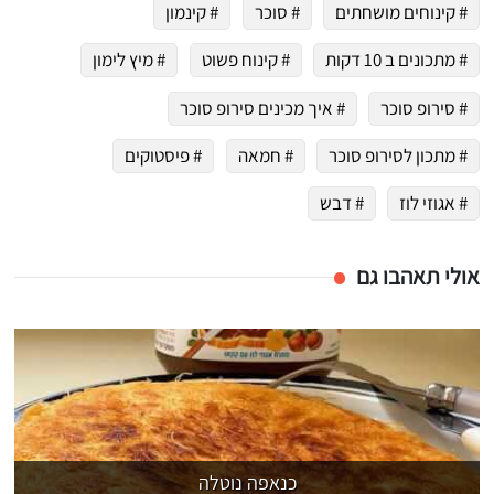
# קינוחים מושחתים
# סוכר
# קינמון
# מתכונים ב 10 דקות
# קינוח פשוט
# מיץ לימון
# סירופ סוכר
# איך מכינים סירופ סוכר
# מתכון לסירופ סוכר
# חמאה
# פיסטוקים
# אגוזי לוז
# דבש
אולי תאהבו גם
כנאפה נוטלה