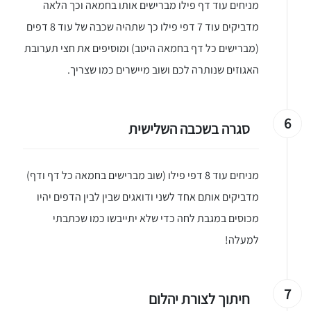
יגו אותי באינסטגרם
מניחים עוד דף פילו מברישים אותו בחמאה וכך הלאה
הכנתם מתכון שלי? חפשו "Shahar_Hen_Hayokra" באינסטגרם עקבו אחריי עוד היום ותעלו את המתכון שהכנתם לסטורי ואני
מדביקים עוד 7 דפי פילו כך שתהיה שכבה של עוד 8 דפים
(מברישים כל דף בחמאה היטב) ומוסיפים את חצי תערובת
האגוזים שנותרה לכם ושוב מיישרים כמו שצריך.
6
סגרה בשכבה השלישית
מניחים עוד 8 דפי פילו (שוב מברישים בחמאה כל דף ודף)
מדביקים אותם אחד לשני ודואגים שבין לבין הדפים יהיו
מכוסים במגבת לחה כדי שלא יתייבשו כמו שכתבתי
למעלה!
7
חיתוך לצורת יהלום