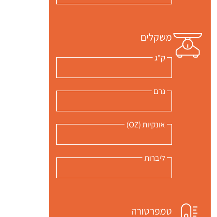
משקלים
ק"ג
גרם
אונקיות (OZ)
ליברות
טמפרטורה