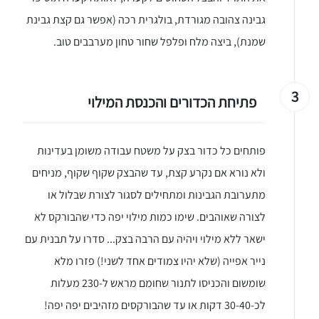
גבינה צהובה מגורדת, בולגרית רכה (אפשר גם קצת גבינת
שמנת), ביצה מלח ופלפל שחור טחון מערבבים טוב.
3
פתיחת הכדורים והכנסת המילוי
פותחים כל כדור בצק על משטח עבודה משומן בעדינות
ולא נורא אם נקרע קצת, עד שהבצק שקוף שקוף, מניחים
מתערובת הגבינות ומתחילים לסגור לצורת שבלול או
לצורה שאוהבים. שימו כמות מילוי יפה כדי שהבורקס לא
ישאר ללא מילוי ויהיה עם הרבה בצק... סדרו על תבנית עם
נייר אפייה (שלא יהיו צמודים אחד לשני!) פזרו מלא
שומשום והכניסו לתנור שחומם מראש ל-230 מעלות
יגו אותי באינסטגרם
לכ-30-40 דקות או עד שהבורקסים מזהיבים יפה יפה!
הכנתם מתכון שלי? חפשו "Shahar_Hen_Hayokra" באינסטגרם עקבו אחריי עוד היום ותעלו את המתכון שהכנתם לסטורי ואני