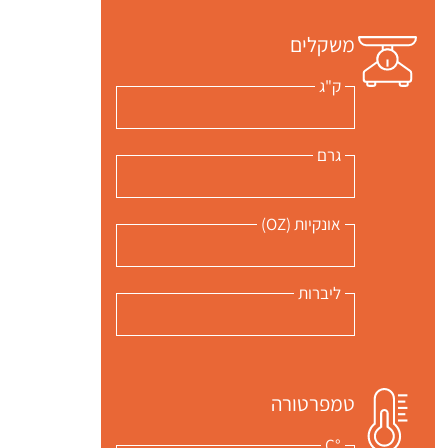
משקלים
ק"ג
גרם
אונקיות (OZ)
ליברות
טמפרטורה
°C