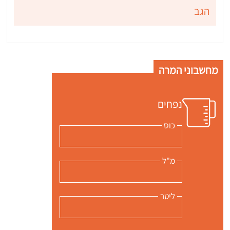
הגב
מחשבוני המרה
נפחים
כוס
מ"ל
ליטר