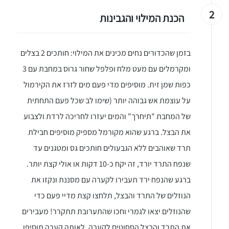
2
הכנת המילוי והגבינות
בזמן שהכדורים נחים מכינים את המילוי: חותכים 2 בצלים
ומקרמלים עם מעט מלח ופלפל שחור גרוס במחבת עם 3
כפות שמן זית. מוסיפים מדי פעם מים לזרז את הקירמול
על עוצמת אש גבוהה יותר (שימו לב שכל פעם התחתית
של המחבת "תיחרך" והמים יעזרו לחריכה לרדת ולצבוע
את הבצל. ברגע שהוא מקורמל מספיק מוסיפים חבילת
תרד שאוהבים ללא הגבעולים חותכים גס ומטגנים עד
שנפח התרד יורד, זה יקח כ-10 דקות או אולי קצת יותר.
ברגע שהנפח ירד תעבירו לקערה עם מסננת ונקזו את
הנוזלים של התרד והבצל, תלחצו קצת מדיי פעם כדי
שהנוזלים יצאו לגמרי וחכו שהתערובת תתקרר! מעבירים
את התרד והבצל הסחוטים לקערה, לאותה קערה תוסיפו