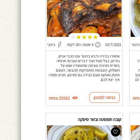
בינוני
10/7/2021
4 שעות ו-20 דקות
בינוני
אסאדו בבירה ודבש בתנור עם כוכבי אניס,
!
גזרים, בצל סגול ועוד דברים טובים! ארוחה
בשרית חגיגית טעימה שתעשדה שואו על
ת
השולחן, העצמות מתפרקות מהבשר, הטעם
ק!
מתוק ואפקט טעם הבירה גם מורגש, תכינו וספרו
ישנו מתכון איך להכין קוסקוס במיקרוגל תוך 10
איך יצא לכם.
כניסה למתכון
25552 צפיות
קובה חמוסטה ובשר סיסקה