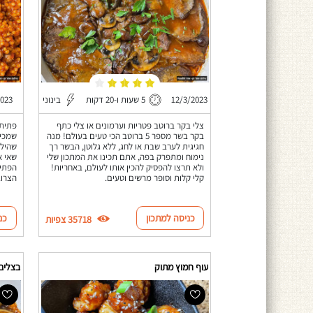
12/3/2023
5 שעות ו-20 דקות
בינוני
2023
צלי בקר ברוטב פטריות וערמונים או צלי כתף
פתיתי
בקר בשר מספר 5 ברוטב הכי טעים בעולם! מנה
חגיגית לערב שבת או לחג, ללא גלוטן, הבשר רך
שהילד
נימוח ומתפרק בפה, אתם תכינו את המתכון שלי
שאי א
ולא תרצו להפסיק להכין אותו לעולם, באחריות!
הפתית
קלי קלות וסופר מרשים וטעים.
הצרוב
כניסה למתכון
כנ
35718 צפיות
עוף חמוץ מתוק
בצלים