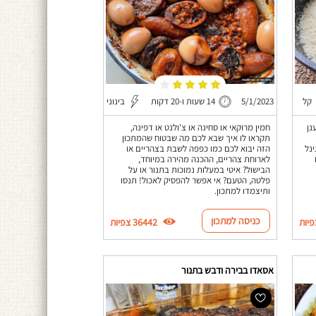
קל
5/1/2023
14 שעות ו-20 דקות
בינוני
נן
חמין מרוקאי או סחינה או צ'ולנט או דפינה,
תקראו לו איך שבא לכם מה שבטוח שהמתכון
ינל
הזה יבוא לכם כמו כפפה לשבת בצהריים או
לארוחת צהריים, ההכנה מהירה במיוחד,
הבישול? איטי במעלות נמוכות בתנור או על
פלטה, הטעם? אי אפשר להפסיק לאכול! תנסו
ותיצמדו למתכון.
כניסה למתכון
36442 צפיות
אסאדו בבירה ודבש בתנור