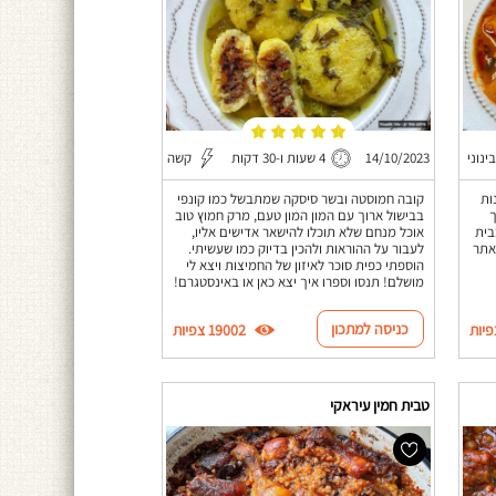
בינוני
14/10/2023
4 שעות ו-30 דקות
קשה
שונות
קובה חמוסטה ובשר סיסקה שמתבשל כמו קונפי
ך
בבישול ארוך עם המון המון טעם, מרק חמוץ טוב
בית
אוכל מנחם שלא תוכלו להישאר אדישים אליו,
אתר
לעבור על ההוראות ולהכין בדיוק כמו שעשיתי.
הוספתי כפית סוכר לאיזון של החמיצות ויצא לי
מושלם! תנסו וספרו איך יצא כאן או באינסטגרם!
כניסה למתכון
19002 צפיות
טבית חמין עיראקי