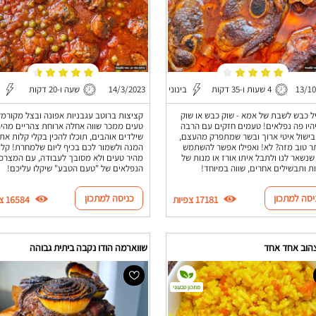
13/1
4 שעות ו-35 דקות
בינוני
14/3/2023
שעה ו-20 דקות
 כבש לשבת של אמא - שוק כבש או שוק
קציצות ברוטב עגבניות אפונה ובצל מקורמל
היו פה נפלאים! טעמים חזקים עם הרבה
טעים ממכר שווה אחלה ארוחת צהריים מהי
בישול איטי ארוך ובשר שמתפרק מהעצם,
שילדים אוהבים, תוכלו להכין בקלי קלות את
תר טוב מזה? לא! ואפילו אפשר להשתמש
המנה ולשמור לכם בכיף ליום שלמחרת! קל
שנשאר לנו ולתבל איתו אורז או מנות של
מהיר טעים ולא מסובך לעבודה, עם המצרכ
ת ותבשילים אחרים, שווה במיוחד!
הנפלאים של "טעם הטבע" שיקלו עליכם!
יסה למתכון
כניסה למתכון
17181 צפיות
16584 צפיות
צהוב אחד אחד
שווארמה הודו נקבה ביתית גבוהה
מתכון טבעוני