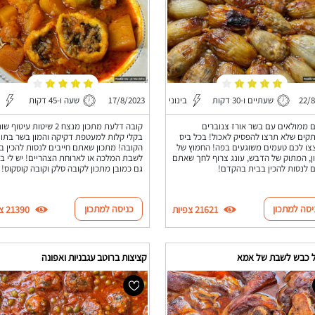
22/8
שעתיים ו-30 דקות
בינוני
17/8/2023
שעה ו-45 דקות
 ממולאים עם בשר אורז צנוברים
קובה דלעת מתכון מנצח 2 שיטות עיטוף 
ים שלא תרצו להפסיק לאכול! בכל ביס
בקלי קלות למעטפת דקיקה והמון בשר בתו
צו לכם טעמים משוגעים בפה! החמוץ של
הקובה! מתכון שאתם חייבים לנסות להכין ב
ן, המתוק של הדבש, עונג צרוף לחך שאתם
לשבת המלכה או לארוחת הצהריים! יש לי ב
ם לנסות להכין בבית בהקדם!
גם כמובן מתכון לקובה סלק וקובה קוסקוס!
יסה למתכון
כניסה למתכון
21621 צפיות
21390 צפיות
 כבש לשבת של אמא
קציצות ברוטב עגבניות ואפונה