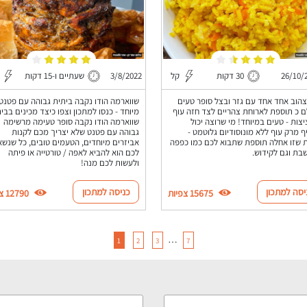
26/10/
30 דקות
קל
3/8/2022
שעתיים ו-15 דקות
צהוב אחד אחד עם גזר ובצל סופר טעים
שווארמה הודו נקבה ביתית גבוהה עם פטנט
 כ תוספת לארוחת צהריים לצד חזה עוף
מיוחד - כנסו למתכון וצפו כיצד מכינים בבי
יצות - טעים במיוחד! מי שרוצה יכול
שווארמה הודו נקבה סופר טעימה מרשימה
ף מרק עוף ללא מונוסודיום גלוטמט -
גבוהה עם פטנט שלא יצריך מכם לקנות
שזו אחלה תוספת שתבוא לכם כמו כפפה
אביזרים מיוחדים, הטעמים טובים, כל שנשא
בת וגם לקידוש.
לכם הוא להביא לאפה / טורטייה או פיתה
ולעשות לכם מנה!
יסה למתכון
כניסה למתכון
15675 צפיות
12790 צפיות
…
1
2
3
7