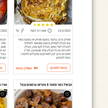
13/2/2023
שעה ו-5 דקות
קל
0/2022
סטייק כרוב בתנור בטעם סטייק או בטעם בשרי
תבשיל
עם תבלין לסטייק וכמובן שאפשר להחליף
טלה י
לתבלין לעל האש, תבלין לקציצות, תבלין
שום, 
לפרגיות או כל תבלין אחר שתאהבו, סה"כ
יש יו
חותכים כרוב לבן לסטייקים מתבלים ולתנור!
בציר 
כנסו למתכון.
קציצו
כניסה למתכון
כנ
17964 צפיות
תבשיל בשר מספר 8 פטריות ערמונים ובצל
אורז 