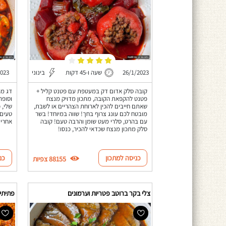
26/1/2023
שעה ו-45 דקות
בינוני
2023
קובה סלק אדום דק במעטפת עם פטנט קליל +
דג מר
פטנט להקפאת הקובה, מתכון מדויק מנצח
וסופר
שאתם חייבים להכין לארוחת הצהריים או לשבת,
שלי, 
מובטח לכם עונג צרוף בחך! שווה במיוחד! בשר
טעים 
עם בהרט, סלרי מעט שומן והרבה טעם! קובה
אחריי
סלק מתכון מנצח שכדאי להכיר, כנסו!
כניסה למתכון
כנ
88155 צפיות
צלי בקר ברוטב פטריות וערמונים
פתיתים