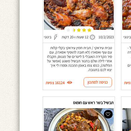
בינוני
10/2/2023
12 שעות ו-20 דקות
בינוני
 -
טבית עיראקי / תבית חמין עיראקי בקלי קלות
רה
עם עוף ואסאדו (לא חובה להוסיף אסאדו), עם
סיר הקדירה האובלי 5 ליטרים של מגנוס, תקבלו
אחרי לילה שלם בתנור תבשיל משגע (אפשר על
ים
הפלטה), כנסו צפו באופן ההכנה וספרו לי איך
יצא לכם בתגובה.
כניסה למתכון
16124 צפיות
תבשיל בשר ראש עם חומוס