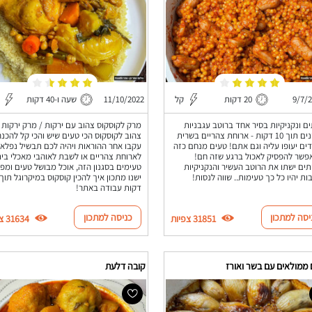
9/7/
20 דקות
קל
11/10/2022
שעה ו-40 דקות
ם ונקניקיות בסיר אחד ברוטב עגבניות
מרק לקוסקוס צהוב עם ירקות / מרק ירקות
שמכינים תוך 10 דקות - ארוחת צהריים בשרית
צהוב לקוסקוס הכי טעים שיש והכי קל להכנה
ים יעופו עליה וגם אתם! טעים מנחם כזה
עקבו אחר ההוראות ויהיה לכם תבשיל נפלא
פשר להפסיק לאכול ברגע שזה חם!
לארוחת צהריים או לשבת לאוהבי מאכלי בי
ים ישתו את הרוטב העשיר והנקניקיות
טעימים בסגנון הזה, אוכל מבושל טעים ומפנ
ות יהיו כל כך טעימות.. שווה לנסות!
דקות עבודה באתר!
יסה למתכון
כניסה למתכון
31851 צפיות
31634 צפיות
 ממולאים עם בשר ואורז
קובה דלעת