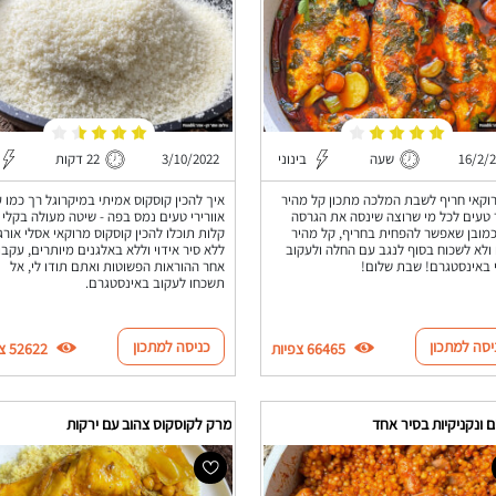
16/2/
שעה
בינוני
3/10/2022
22 דקות
וקאי חריף לשבת המלכה מתכון קל מהיר
איך להכין קוסקוס אמיתי במיקרוגל רך כמו ע
 טעים לכל מי שרוצה שינסה את הגרסה
אוורירי טעים נמס בפה - שיטה מעולה בקלי
כמובן שאפשר להפחית בחריף, קל מהיר
קלות תוכלו להכין קוסקוס מרוקאי אסלי אורג
ולא לשכוח בסוף לנגב עם החלה ולעקוב
ללא סיר אידוי וללא באלגנים מיותרים, עקבו
 באינסטגרם! שבת שלום!
אחר ההוראות הפשוטות ואתם תודו לי, אל
תשכחו לעקוב באינסטגרם.
יסה למתכון
כניסה למתכון
66465 צפיות
52622 צפיות
 ונקניקיות בסיר אחד
מרק לקוסקוס צהוב עם ירקות