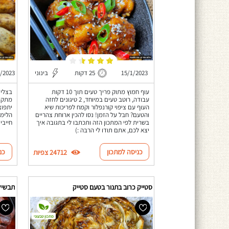
15/1/2023
25 דקות
בינוני
/2023
עוף חמוץ מתוק פריך טעים תוך 10 דקות
בצלים
עבודה, רוטב טעים במיוחד, 2 טיגונים לחזה
מתקתק
העוף עם ציפוי קורנפלור וקמח לפריכות שיא
יתפוצ
והטעם? חבל על הזמן! נסו להכין ארוחת צהריים
הלימו
בשרית לפי המתכון הזה ותכתבו לי בתגובה איך
חייבי
יצא לכם, אתם תודו לי הרבה :)
כניסה למתכון
כנ
24712 צפיות
סטייק כרוב בתנור בטעם סטייק
תבשיל
מתכון טבעוני