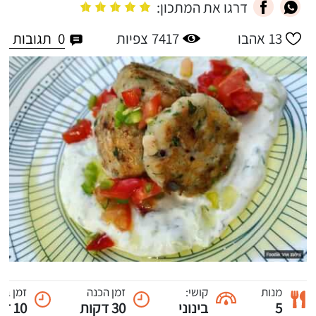
דרגו את המתכון:
0
תגובות
13
אהבו
7417
צפיות
מנות
קושי:
זמן הכנה
זמן בי
5
בינוני
30 דקות
10 דקות