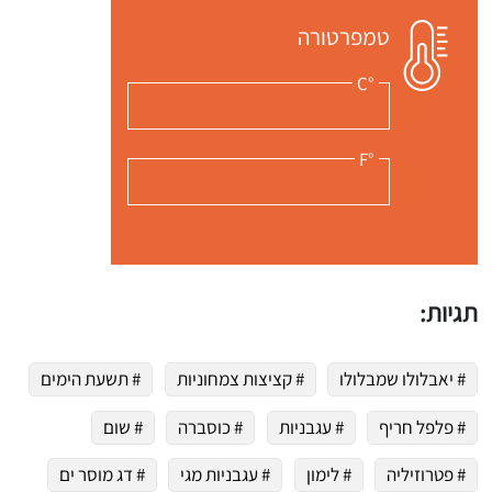
טמפרטורה
°C
°F
תגיות:
# יאבלולו שמבלולו
# קציצות צמחוניות
# תשעת הימים
# פלפל חריף
# עגבניות
# כוסברה
# שום
# פטרוזיליה
# לימון
# עגבניות מגי
# דג מוסר ים