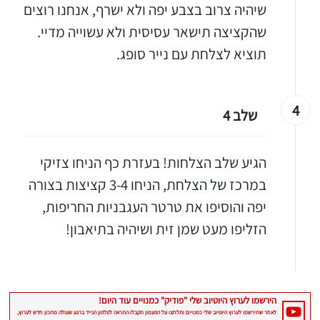
שיהיה צרוב בצבע יפה ולא ישרף, אנחנו רוצים
שהקציצה תישאר עסיסית ולא עשוייה מדיי.
יגו אותי באינסטגרם
תוציא לצלחת עם נייר סופג.
הכנתם מתכון שלי? חפשו "Shahar_Hen_Hayokra" באינסטגרם עקבו אחריי עוד היום ותעלו את המתכון שהכנתם לסטורי ואני
4
שלב 4
הגיע שלב הצלחות! בעזרת כף הניחו צזיקי
במרכז של הצלחת, הניחו 3-4 קציצות בצורה
יפה והוסיפו את טרטר העגבניות החריפות,
הזליפו מעט שמן זית ושיהיה בתיאבון!