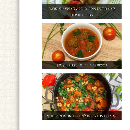
קציצות דגים מוסר ים ובס על צזיקי יווני וטרטר
עגבניות חריפות
קציצות בקר ברוטב עגבניות וקינמון
קציצות דגים (לוקוס) לשבת ברוטב מרוקאי חריף