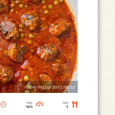
קציצות ברוטב עגבניות ואפונה
מנות
קושי:
5
בינוני