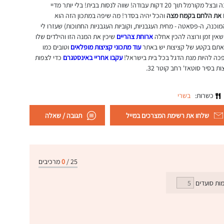
ארוחת צהריים שילדים אוהבים - קציצות ברוטב עגבניות ואפונה ובצל מקורמל תוך 20 דקות עבודה! שווה לנסות בבית! בלי יותר מדיי
 את הלחם בקמח מצה
והכל יהיה בסדר! מה שיפה במתכון הזה הוא
וכנה, ה-פסאטה - מחית העגבניות, וקוביות העגבניות החתוכות) שעזרו לי
ארוחת צהריים
שיכין את המנה הזו והילדים שלו
ם אתם בקטע של קציצות יש באתר
עוד מתכוני קציצות מופלאים
וטובים כמו
ה להיות מנת הדגל בכל בית בישראל!
עקבו אחריי באינסטגרם
כדי לצפות
כשרות:
בשרי
שלחו את רשימת המצרכים במייל
תגובה / שאלה
25
/
0
מרכיבים
ות סועדים