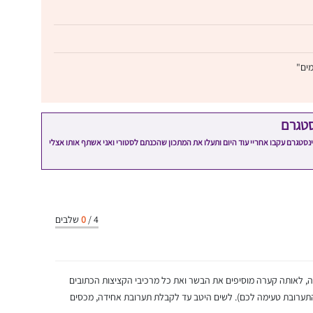
מים"
סטגרם
מתכון שלי? חפשו "Shahar_Hen_Hayokra" באינסטגרם עקבו אחריי עוד היום ותעלו את המתכון שהכנתם לסטורי ואני אשתף אותו אצלי
4
/
0
שלבים
ה, לאותה קערה מוסיפים את הבשר ואת כל מרכיבי הקציצות הכתובים
תערובת טעימה לכם). לשים היטב עד לקבלת תערובת אחידה, מכסים