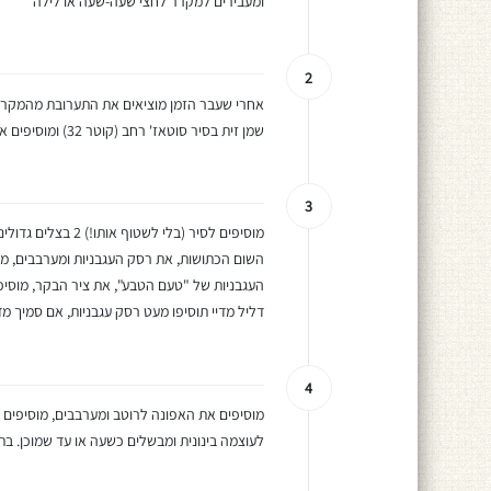
ומעבירים למקרר לחצי שעה-שעה או לילה
2
אחרי שעבר הזמן מוציאים את התערובת מהמקרר, 
שמן זית בסיר סוטאז' רחב (קוטר 32) ומוסיפים את כל הקציצות להשחמה, משחימים מכל צד ומוציאים לצלחת נפרדת
3
מוסיפים לסיר (בלי
השום הכתושות, את רסק העגבניות ומערבבים, מ
העגבניות של "טעם הטבע", את ציר הבקר, מוסיפ
דליל מדיי תוסיפו מעט רסק עגבניות, אם סמיך מד
4
מוסיפים את האפונה לרוטב ומערבבים, מוסיפים
לעוצמה בינונית ומבשלים כשעה או עד שמוכן. בתי