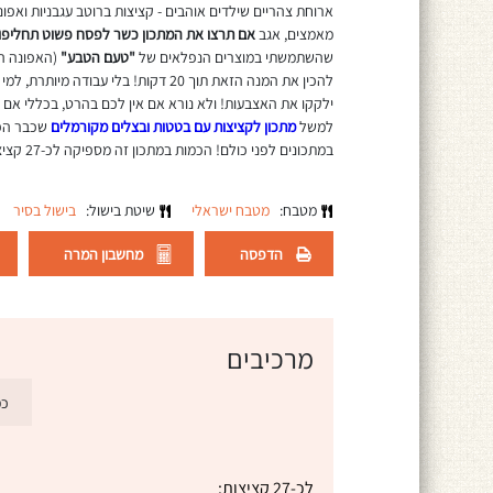
מאמצים, אגב
אם תרצו את המתכון כשר לפסח
פשוט תחליפו
שהשתמשתי במוצרים הנפלאים של
"טעם הטבע"
(האפונה המ
להכין את המנה הזאת תוך 20 דקות! בלי עבודה מיותרת, למי שאין זמן ורוצה להכין אחלה
ילקקו את האצבעות! ולא נורא אם אין לכם בהרט, בכללי א
למשל
מתכון לקציצות עם בטטות ובצלים מקורמלים
שכבר הפכ
במתכונים לפני כולם! הכמות במתכון זה מספיקה לכ-27 קציצות בסיר סוטאז' רחב קוטר 32.
מטבח:
מטבח ישראלי
שיטת בישול:
בישול בסיר
הדפסה
מחשבון המרה
מרכיבים
כמ
לכ-27 קציצות: