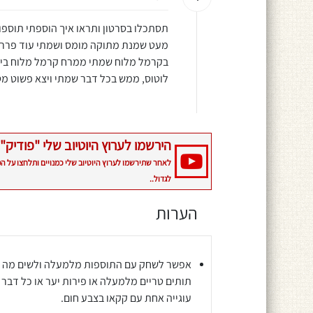
תסתכלו בסרטון ותראו איך הוספתי תוספו
מעט שמנת מתוקה מומס ושמתי עוד פררו ר
בקרמל מלוח שמתי ממרח קרמל מלוח בייגל
לוטוס, ממש בכל דבר שמתי ויצא פשוט מ
הירשמו לערוץ היוטיוב שלי "פודיק" 
לאחר שתירשמו לערוץ היוטיוב שלי כמנויים ותלחצו על ה
לגדול..
הערות
אפשר לשחק עם התוספות מלמעלה ולשים מה ש
תותים טריים מלמעלה או פירות יער או כל דבר 
עוגייה אחת עם קקאו בצבע חום.