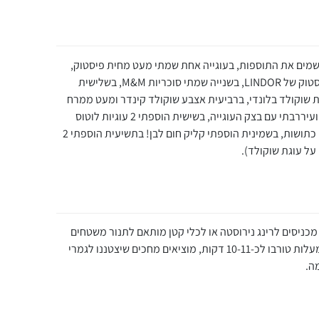
שמים את התוספות, בעוגייה אחת שמתי מעט מחית פיסטוק,
צ'אנקים של פיסטוקים וקוביית שוקולד פיסטוק של LINDOR, בשנייה שמתי סוכריות M&M, בשלישית
 שוקולד בלונדי, ברביעית אצבע שוקולד קינדר ומעט ממרח
קינדר, בחמישית כתשתי פררו רושה אחד ועיררבתי עם בצק העוגייה, בשישית הוספתי 2 עוגיות לוטוס
כתושות, בשביעית הוספתי 2 עוגיות אוראו כתושות, בשמינית הוספתי קליק חום לבן! בתשיעית הוספתי 2
על עוגת שוקולד).
 מכניסים לרינג נירוסטה או לכלי קטן מותאם לתנור משטחים
מעט ואופים בתנור שחומם מראש ל-180 מעלות טורבו לכ-10-11 דקות, מוציאים מחכים שיצטננו לגמרי
ה.