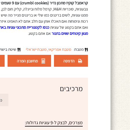
קראמבל קוקיז מתכון נדיר (crumbl cookies) עם 9 טעמים שונים שאתם חייבים לנסות להכין בבית:
צבעוניות, סוכריות M&M, קרמל מלוח ובייגלה,
רכות ונימוחות ואם תאכלו אותן עם חלב אתם לא תאמינו איזה
ואם אתם בקטע של עוגיות
כנסו לקטגוריית מתכוני עוגיות באת
מגוון קינוחים שווים בתנור
אם אתם בקטע.
מטבח:
מטבח אמריקאי,
מטבח ישראלי
שיטת בישו
הדפסה
מחשבון המרה
מרכיבים
כמ
מצרכים, לבצק ל-9 עוגיות גדולות: