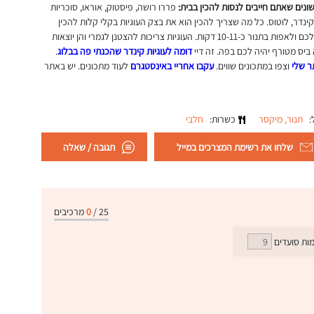
פררו רושה, פיסטוק, אוראו, סוכריות
 קליק חום לבן, קינדר, לוטוס. כל מה שצריך להכין הוא את בצק העוגיות בקלי קלות להכין
ממנו עוגיות, לשים ברינגים כמו שלי או ברינגים מנייר מה שיש לכם ולאפות בתנור כ-10-11 דקות. העוגיות צריכות להצטנן לגמרי והן יוצאות
 ביס מטורף יהיה לכם בפה. זה דיי
דומה לעוגיות קינדר שהכנתי פה בבלוג
.
ר שלי
וצפו במתכונים שווים.
עקבו אחריי באינסטגרם
לעוד מתכונים. יש באתר
ל:
תנור,
מיקסר
כשרות:
חלבי
שלחו את רשימת המצרכים במייל
תגובה / שאלה
25
/
0
מרכיבים
ות סועדים