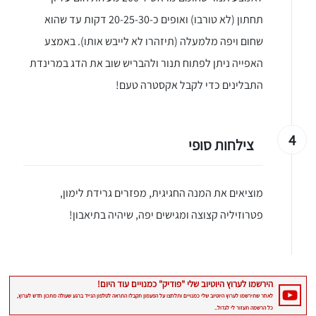
תחתון (לא טורבו) ואופים כ-20-25-30 דקות עד שהוא
שחום ויפה מלמעלה (תיזהרו לא לייבש אותו). באמצע
האפייה ניתן לפתוח תנור ולהבריש שוב את הדג במרינדת
התבלינים כדי לקבל אקסטרה טעם!
4
צילחות סופי
מוציאים את המנה החגיגית, מפזרים גרידת לימון,
פטרוזיליה קצוצה ומגישים יפה, שיהיה בתיאבון!
יגו אותי באינסטגרם
הכנתם מתכון שלי? חפשו "Shahar_Hen_Hayokra" באינסטגרם עקבו אחריי עוד היום ותעלו את המתכון שהכנתם לסטורי ואני