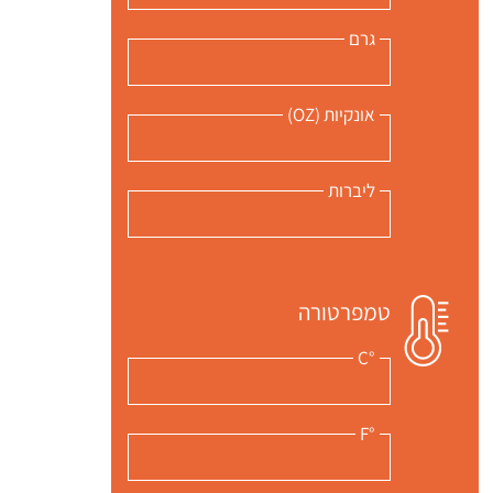
גרם
אונקיות (OZ)
ליברות
טמפרטורה
°C
°F