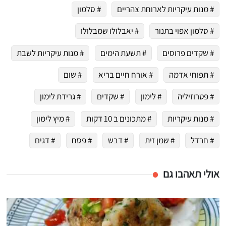
# מנות עיקריות לארוחת צהריים
# סלמון
# סלמון אפוי בתנור
# יאבלולו שמבלולו
# שקדים פרוסים
# תשעת הימים
# מנות עיקריות לשבת
# תפוחי אדמה
# אורח חיים בריא
# שום
# פטרוזיליה
# לימון
# שקדים
# גרידת לימון
# מנות עיקריות
# מתכונים ב 10 דקות
# מיץ לימון
# חרדל
# שמן זית
# דבש
# פסח
# דגים
אולי תאהבו גם