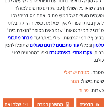
דג סלמון שלם אפוי בתנור עם תפוחי אדמה שיעשה לכם
הרבה שואו על השולחן! עם שקדים פרוסים למעלה
וטעמים מעולים של חמוץ מתוק ואתם מסודרים! נסו
להכין בבית וספרו לי איך יצא! את משלוח הדג קיבלתי
מ"דגי לוחמי הגטאות" שנמצאים בסופר "תוצרת בית"
בקיבוץ לוחמי הגטאות. יש לי באתר עוד
מבחר מתכוני
סלמון
ובכללי
עוד מתכונים לדגים מעולים
שתוכלו להכין
בבית.
עקבו אחריי באינסטגרם
וצפו במתכונים לפני
כולם.
מטבח:
מטבח ישראלי
שיטת בישול:
תנור
כשרות:
פרווה
הדפסה
מחשבון המרה
שלחו את רש