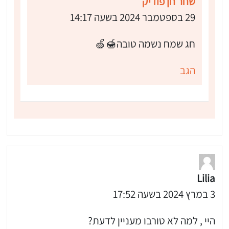
שחר חן פודיק
29 בספטמבר 2024 בשעה 14:17
 שלי "פודיק" כמנויים עוד היום!
חג שמח נשמה טובה🍯🍏
י כמנויים ותלחצו על הפעמון תקבלו התראה לטלפון הנייד ברגע שעולה מתכון חדש לערוץ,
הגב
Lilia
3 במרץ 2024 בשעה 17:52
היי , למה לא טורבו מעניין לדעת?