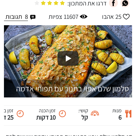
דרגו את המתכון:
8
תגובות
25
אהבו
11607
צפיות
סלמון שלם אפוי בתנור עם תפוחי אדמה
מנות
קושי:
זמן הכנה
זמן ביש
6
קל
10 דקות
25 דקות