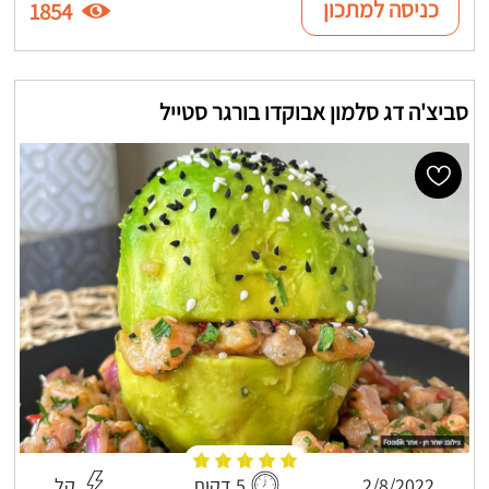
כניסה למתכון
1854
סביצ'ה דג סלמון אבוקדו בורגר סטייל
2/8/2022
5 דקות
קל