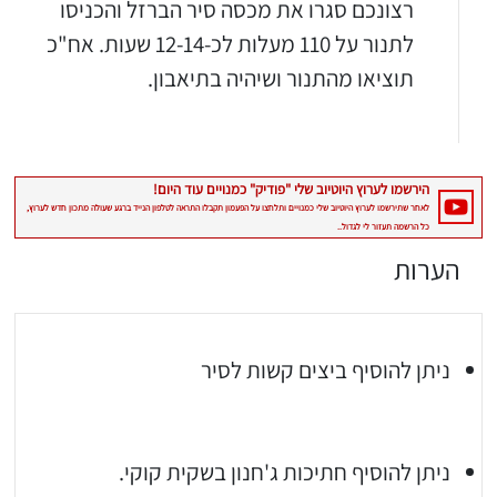
רצונכם סגרו את מכסה סיר הברזל והכניסו
יגו אותי באינסטגרם
לתנור על 110 מעלות לכ-12-14 שעות. אח"כ
הכנתם מתכון שלי? חפשו "Shahar_Hen_Hayokra" באינסטגרם עקבו אחריי עוד היום ותעלו את המתכון שהכנתם לסטורי ואני
תוציאו מהתנור ושיהיה בתיאבון.
הערות
ניתן להוסיף ביצים קשות לסיר
ניתן להוסיף חתיכות ג'חנון בשקית קוקי.