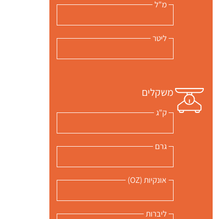
מ"ל
ליטר
משקלים
ק"ג
גרם
אונקיות (OZ)
ליברות