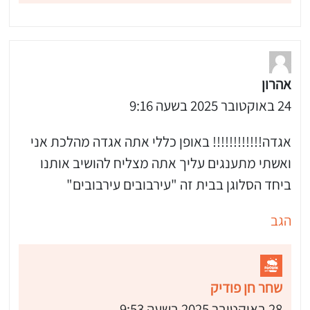
אהרון
24 באוקטובר 2025 בשעה 9:16
אגדה!!!!!!!!!!!! באופן כללי אתה אגדה מהלכת אני
ואשתי מתענגים עליך אתה מצליח להושיב אותנו
ביחד הסלוגן בבית זה "עירבובים עירבובים"
הגב
 שלי "פודיק" כמנויים עוד היום!
שחר חן פודיק
י כמנויים ותלחצו על הפעמון תקבלו התראה לטלפון הנייד ברגע שעולה מתכון חדש לערוץ,
28 באוקטובר 2025 בשעה 9:53