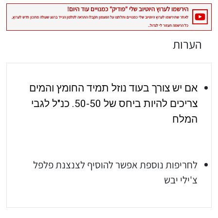
הערות
אם יש צורך בעוד נוזל תמיד החומץ והמים 
צריכים להיות ביחס של 50-50. כנ"ל לגבי 
יגו אותי באינסטגרם
המלח
הכנתם מתכון שלי? חפשו "Shahar_Hen_Hayokra" באינסטגרם עקבו אחריי עוד היום ותעלו את המתכון שהכנתם לסטורי ואני
לחריפות נוספת אפשר להוסיף לצנצנת פלפל
צ'ילי יבש