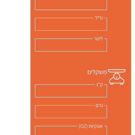
מ"ל
ליטר
משקלים
ק"ג
גרם
אונקיות (OZ)