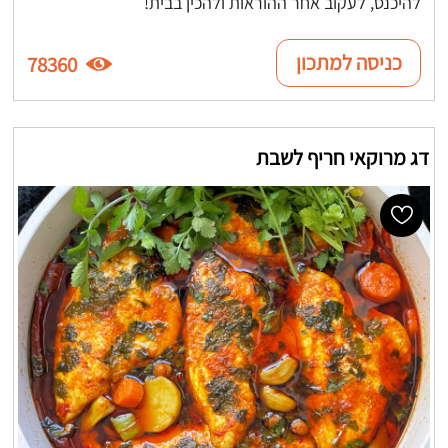
להיכנס, לעקוב אחר ההוראות ולהכין בבית!
כניסה למתכון
78360
דג מרוקאי חריף לשבת