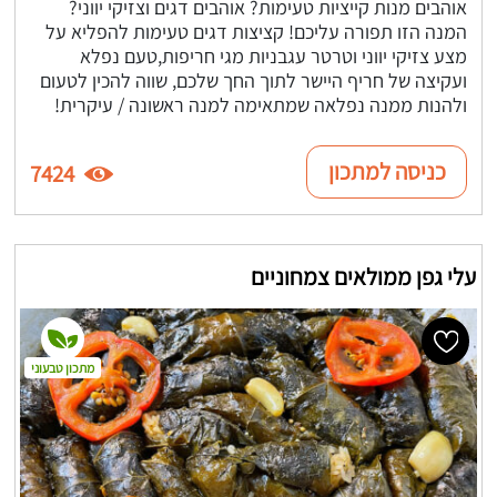
אוהבים מנות קייציות טעימות? אוהבים דגים וצזיקי יווני?
המנה הזו תפורה עליכם! קציצות דגים טעימות להפליא על
מצע צזיקי יווני וטרטר עגבניות מגי חריפות,טעם נפלא
ועקיצה של חריף היישר לתוך החך שלכם, שווה להכין לטעום
ולהנות ממנה נפלאה שמתאימה למנה ראשונה / עיקרית!
כניסה למתכון
7424
עלי גפן ממולאים צמחוניים
מתכון טבעוני