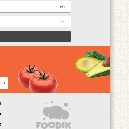
ק
ה
מ