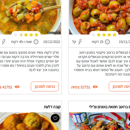
19/11/
25 דקות
קל
19/12/2022
שעה ו-45 דקות
 מבושלים ברוטב פיקנטי בסגנון רוטב
מרק ירקות עשיר טעים מפוצץ בטעם עם שו
י או זיתים מרוקאים מבושלים תקראו
סלרי שורש פטרוזיליה והרבה ירקות טובים! א
איך שבא לכם! אפשר לאכול אותם עם
יום יומיים במקרר אפילו יהיה טעים יותר! מו
של שבת או לשים אותם עם הרוטב על
להכין מרק לחורף טעים במיוחד! נסו וספרו ל
לבן - תענוג של ממש! תנסו בבית ותספרו
בתגובה איך יצא לכם!
גובה מה דעתכם!
יסה למתכון
כניסה למתכון
52751 צפיות
41792 צפיות
 ברוטב חמאת בוטנים וצ'ילי
קובה דלעת