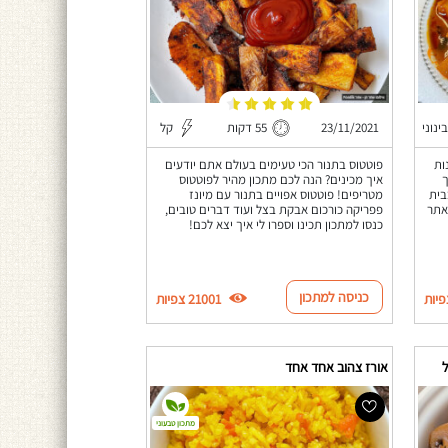
בינוני
23/11/2021
55 דקות
קל
שונות
פוטטוס בתנור הכי טעימים בעולם אתם יודעים
ך
איך מכינים? הנה לכם מתכון מהיר לפוטטוס
בית
מטריפים! פוטטוס אפויים בתנור עם מיונז
אתר
פפריקה כורכום אבקת בצל ועוד דברים טובים,
כנסו למתכון תכינו וספרו לי איך יצא לכם!
כניסה למתכון
21001 צפיות
אורז צהוב אחד אחד
מתכון טבעוני