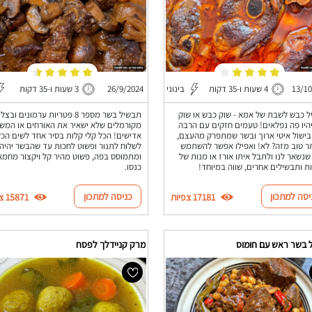
13/1
4 שעות ו-35 דקות
בינוני
26/9/2024
3 שעות ו-35 דקות
 כבש לשבת של אמא - שוק כבש או שוק
תבשיל בשר מספר 8 פטריות ערמונים ובצ
היו פה נפלאים! טעמים חזקים עם הרבה
מקורמלים שלא ישאיר את האורחים או המש
בישול איטי ארוך ובשר שמתפרק מהעצם,
אדישים! הכל קלי קלות בסיר אחד לשים הכל
תר טוב מזה? לא! ואפילו אפשר להשתמש
לשלוח לתנור ופשוט לחכות עד שהבשר יהיה
שנשאר לנו ולתבל איתו אורז או מנות של
ומתמוסס בפה, פשוט מהיר קל ויקצור מחמא
ת ותבשילים אחרים, שווה במיוחד!
כנסו.
יסה למתכון
כניסה למתכון
17181 צפיות
15871 צפיות
 בשר ראש עם חומוס
מרק קניידלך לפסח