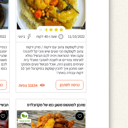
11/10/2022
שעה ו-40 דקות
בינוני
2022
מרק לקוסקוס צהוב עם ירקות / מרק ירקות
כנפיי
צהוב לקוסקוס הכי טעים שיש והכי קל להכנה!
עקבו אחר ההוראות ויהיה לכם תבשיל נפלא
שהגיע
לארוחת צהריים או לשבת לאוהבי מאכלי בית
משגע!
טעימים בסגנון הזה, אוכל מבושל טעים ומפנק!
לכם א
ישנו מתכון איך להכין קוסקוס במיקרוגל תוך 10
כנסו 
דקות עבודה באתר!
כניסה למתכון
כנ
31634 צפיות
מתכון לפוטטוס מטוגן כמו של מקדונלדס
תבשיל
מתכון טבעוני