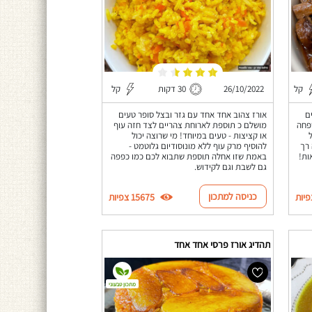
קל
26/10/2022
30 דקות
קל
לים
אורז צהוב אחד אחד עם גזר ובצל סופר טעים
פחה
מושלם כ תוספת לארוחת צהריים לצד חזה עוף
או קציצות - טעים במיוחד! מי שרוצה יכול
 רך
להוסיף מרק עוף ללא מונוסודיום גלוטמט -
ות!
באמת שזו אחלה תוספת שתבוא לכם כמו כפפה
גם לשבת וגם לקידוש.
כניסה למתכון
15675 צפיות
תהדיג אורז פרסי אחד אחד
מתכון טבעוני