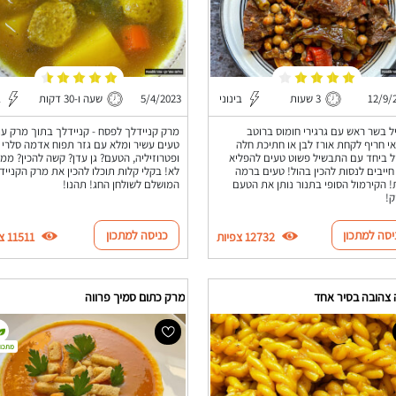
12/9/
3 שעות
בינוני
5/4/2023
שעה ו-30 דקות
ב
 בשר ראש עם גרגירי חומוס ברוטב
מרק קניידלך לפסח - קניידלך בתוך מרק עו
י חריף לקחת אורז לבן או חתיכת חלה
טעים עשיר ומלא עם גזר תפוח אדמה סלרי
ל ביחד עם התבשיל פשוט טעים להפליא
ופטרוזיליה, הטעם? גן עדן? קשה להכין? ממ
ייבים לנסות להכין בהול! טעים ברמה
לא! בקלי קלות תוכלו להכין את מרק הקנייד
 הקירמול הסופי בתנור נותן את הטעם
המושלם לשולחן החג! תהנו!
ק!
יסה למתכון
כניסה למתכון
12732 צפיות
11511 צפיות
צהובה בסיר אחד
מרק כתום סמיך פרווה
מתכון