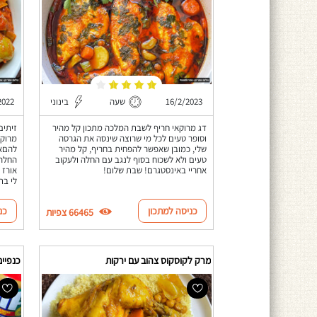
16/2/2023
שעה
בינוני
2022
דג מרוקאי חריף לשבת המלכה מתכון קל מהיר
זיתים
וסופר טעים לכל מי שרוצה שינסה את הגרסה
מרוקא
שלי, כמובן שאפשר להפחית בחריף, קל מהיר
להםא 
טעים ולא לשכוח בסוף לנגב עם החלה ולעקוב
החלה 
אחריי באינסטגרם! שבת שלום!
אורז 
לי בת
כניסה למתכון
כנ
66465 צפיות
מרק לקוסקוס צהוב עם ירקות
כנפיים