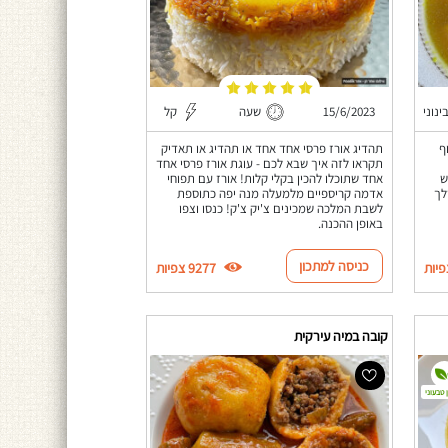
ינוני
15/6/2023
שעה
קל
ף
תהדיג אורז פרסי אחד אחד או תהדיג או תאדיק
תקראו לזה איך שבא לכם - עוגת אורז פרסי אחד
ש
אחד שתוכלו להכין בקלי קלות! אורז עם תפוחי
לך
אדמה קריספיים מלמעלה מנה יפה כתוספת
לשבת המלכה שמכינים צ'יק צ'ק! כנסו וצפו
באופן ההכנה.
כניסה למתכון
9277 צפיות
קובה במיה עירקית
 טבעוני