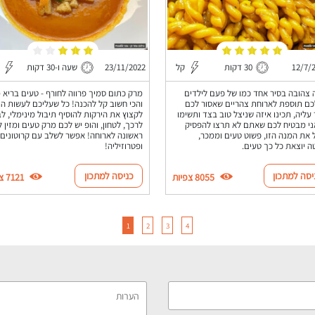
12/7/
30 דקות
קל
23/11/2022
שעה ו-30 דקות
צהובה בסיר אחד כמו של פעם לילדים
מרק כתום סמיך פרווה לחורף - טעים בריא מ
כם תוספת לארוחת צהריים שאסור לכם
והכי חשוב קל להכנה! כל שעליכם לעשות הו
 עליה, תכינו איזה שניצל טוב בצד ותשימו
לקצוץ את הירקות להוסיף תיבול מינימלי, ל
ני מבטיח לכם שאתם לא תרצו להפסיק
לרכך, לטחון, והופ יש לכם מרק טעים ומזין 
 את המנה הזו, פשוט טעים וממכר,
ראשונה לארוחה! אפשר לשלב עם קרוטונים
 יוצאת כל כך טעים.
ופטרוזיליה!
יסה למתכון
כניסה למתכון
8055 צפיות
7121 צפיות
1
2
3
4