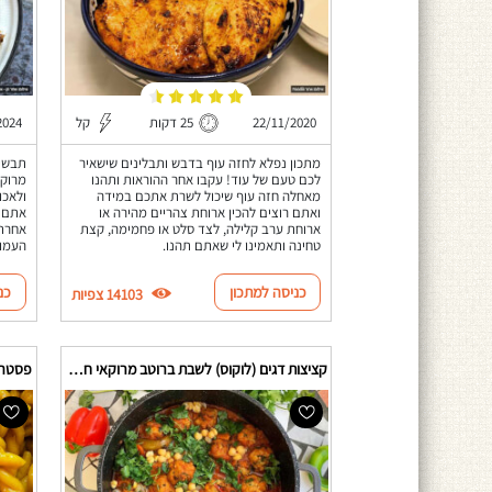
22/11/2020
25 דקות
קל
2024
מתכון נפלא לחזה עוף בדבש ותבלינים שישאיר
תבשיל
לכם טעם של עוד! עקבו אחר ההוראות ותהנו
מרוקא
מאחלה חזה עוף שיכול לשרת אתכם במידה
ולאכו
ואתם רוצים להכין ארוחת צהריים מהירה או
אתם ח
ארוחת ערב קלילה, לצד סלט או פחמימה, קצת
אחרת!
טחינה ותאמינו לי שאתם תהנו.
העמו
כניסה למתכון
כנ
14103 צפיות
קציצות דגים (לוקוס) לשבת ברוטב מרוקאי חריף
פסטה 