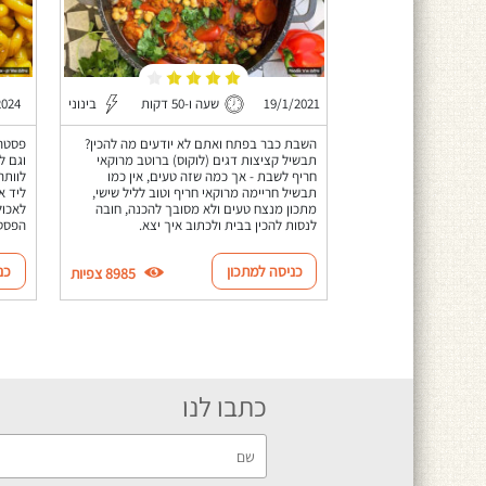
19/1/2021
שעה ו-50 דקות
בינוני
2024
השבת כבר בפתח ואתם לא יודעים מה להכין?
פסטה 
תבשיל קציצות דגים (לוקוס) ברוטב מרוקאי
וגם ל
חריף לשבת - אך כמה שזה טעים, אין כמו
לוותר
תבשיל חריימה מרוקאי חריף וטוב לליל שישי,
ליד א
מתכון מנצח טעים ולא מסובך להכנה, חובה
לאכול
לנסות להכין בבית ולכתוב איך יצא.
הפסטה
כניסה למתכון
כנ
8985 צפיות
כתבו לנו