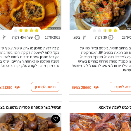
23/9/
30 דקות
בינוני
17/8/2023
שעה ו-45 דקות
ם ברוטב חמאת בוטנים וצ'ילי כמו של
קובה דלעת מתכון מנצח 2 שיטות עיטוף 
יומנגס עם חמאת בוטנים JIF האמריקאית
בקלי קלות למעטפת דקיקה והמון בשר בתו
ה לישראל! הטעם? מטורף! המרקם?
הקובה! מתכון שאתם חייבים לנסות להכין ב
 ממכר? מאוד! ארוחת צהריים בשרית
לשבת המלכה או לארוחת הצהריים! יש לי ב
ו לילדים או למי שיש לו מאנץ' לילי משוגע!
גם כמובן מתכון לקובה סלק וקובה קוסקוס!
עכשיו.
יסה למתכון
כניסה למתכון
29660 צפיות
21390 צפיות
 כבש לשבת של אמא
תבשיל בשר מספר 8 פטריות ערמונים ובצל