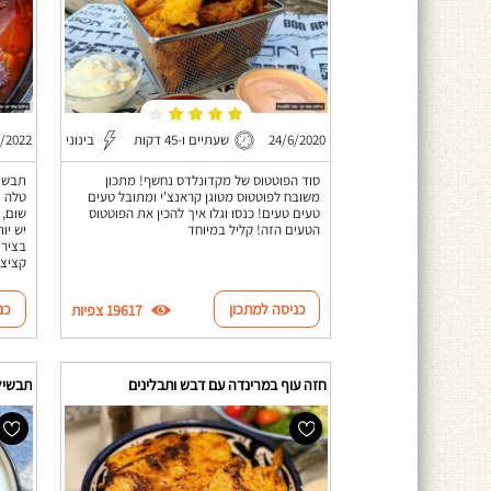
24/6/2020
שעתיים ו-45 דקות
בינוני
0/2022
סוד הפוטטוס של מקדונלדס נחשף! מתכון
תבשיל
משובח לפוטטוס מטוגן קראנצ'י ומתובל טעים
טלה י
טעים טעים! כנסו וגלו איך להכין את הפוטטוס
שום, 
הטעים הזה! קליל במיוחד
יש יו
בציר 
קציצו
כניסה למתכון
כנ
19617 צפיות
חזה עוף במרינדה עם דבש ותבלינים
תבשיל