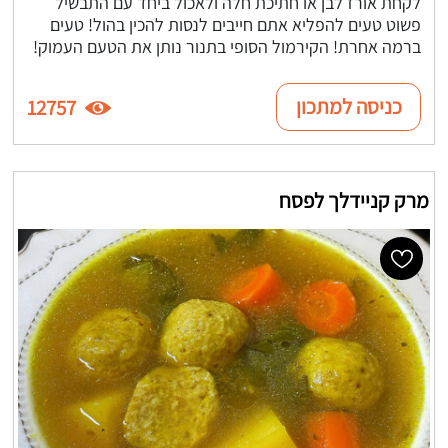
לקחת אורז לבן או חתיכת חלה ולאכול ביחד עם התבשיל
פשוט טעים להפליא אתם חייבים לנסות להכין בהול! טעים
ברמה אחרת! הקירמול הסופי בתנור נותן את הטעם העמוק!
כניסה למתכון
12757
מרק קניידלך לפסח