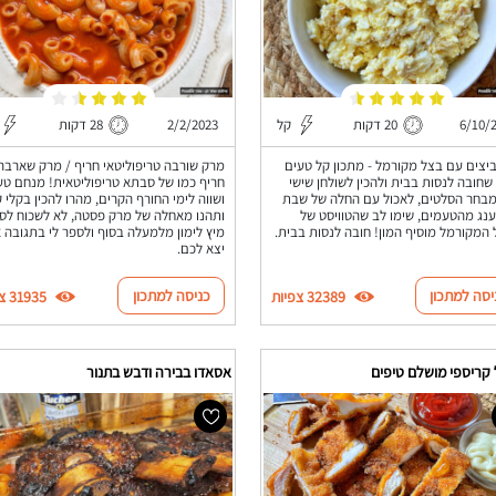
6/10/
20 דקות
קל
2/2/2023
28 דקות
יצים עם בצל מקורמל - מתכון קל טעים
מרק שורבה טריפוליטאי חריף / מרק שארבה
 שחובה לנסות בבית ולהכין לשולחן שישי
חריף כמו של סבתא טריפוליטאית! מנחם טע
בחר הסלטים, לאכול עם החלה של שבת
ושווה לימי החורף הקרים, מהרו להכין בקלי 
נג מהטעמים, שימו לב שהטוויסט של
ותהנו מאחלה של מרק פסטה, לא לשכוח לס
המקורמל מוסיף המון! חובה לנסות בבית.
מיץ לימון מלמעלה בסוף ולספר לי בתגובה א
יצא לכם.
יסה למתכון
כניסה למתכון
32389 צפיות
31935 צפיות
 קריספי מושלם טיפים
אסאדו בבירה ודבש בתנור