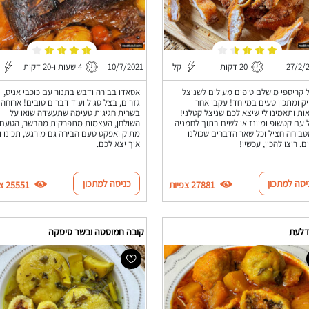
27/2/
20 דקות
קל
10/7/2021
4 שעות ו-20 דקות
 קריספי מושלם טיפים מעולים לשניצל
אסאדו בבירה ודבש בתנור עם כוכבי אניס,
ק ומתכון טעים במיוחד! עקבו אחר
גזרים, בצל סגול ועוד דברים טובים! ארוחה
ות ותאמינו לי שיצא לכם שניצל קטלני!
בשרית חגיגית טעימה שתעשדה שואו על
 עם קטשופ ומיונז או לשים בתוך לחמניה
השולחן, העצמות מתפרקות מהבשר, הטעם
בוחה חציל וכל שאר הדברים שכולנו
מתוק ואפקט טעם הבירה גם מורגש, תכינו ו
ם. רוצו להכין, עכשיו!
איך יצא לכם.
יסה למתכון
כניסה למתכון
27881 צפיות
25551 צפיות
דלעת
קובה חמוסטה ובשר סיסקה