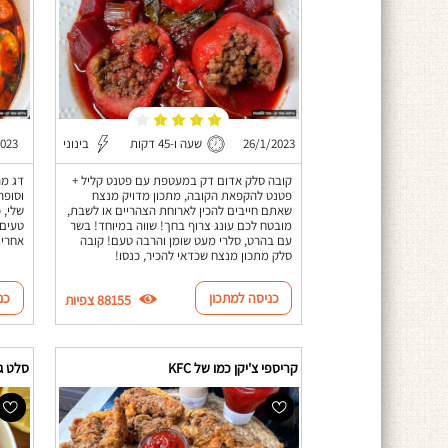
26/1/2023
שעה ו-45 דקות
בינוני
2023
קובה סלק אדום דק במעטפת עם פטנט קליל +
דג מר
פטנט להקפאת הקובה, מתכון מדויק מנצח
וסופר
שאתם חייבים להכין לארוחת הצהריים או לשבת,
שלי, 
מובטח לכם עונג צרוף בחך! שווה במיוחד! בשר
טעים 
עם בהרט, סלרי מעט שומן והרבה טעם! קובה
אחריי
סלק מתכון מנצח שכדאי להכיר, כנסו!
כניסה למתכון
כנ
88155 צפיות
קריספי צ'יקן כמו של KFC
סלט ג