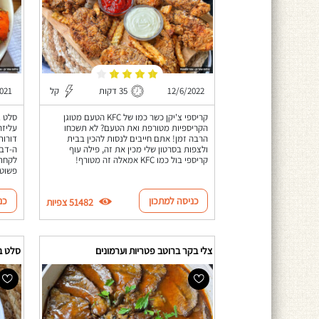
12/6/2022
35 דקות
קל
021
קריספי צ'יקן כשר כמו של KFC הטעם מטוגן
סלט ג
הקריספיות מטורפת ואת הטעם? לא תשכחו
עליזה
הרבה זמן! אתם חייבים לנסות להכין בבית
דורות
ולצפות בסרטון שלי מכין את זה, פילה עוף
ה-דבר
קריספי בול כמו KFC אמאלה זה מטורף!
לקחת 
פשוט 
כניסה למתכון
כנ
51482 צפיות
צלי בקר ברוטב פטריות וערמונים
סלט ב