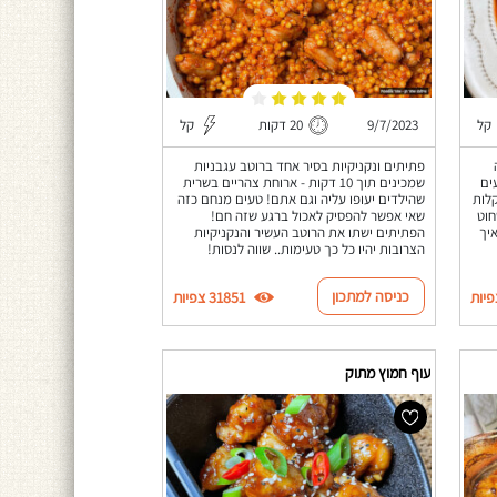
קל
9/7/2023
20 דקות
קל
פתיתים ונקניקיות בסיר אחד ברוטב עגבניות
ים
שמכינים תוך 10 דקות - ארוחת צהריים בשרית
קלות
שהילדים יעופו עליה וגם אתם! טעים מנחם כזה
חוט
שאי אפשר להפסיק לאכול ברגע שזה חם!
יך
הפתיתים ישתו את הרוטב העשיר והנקניקיות
הצרובות יהיו כל כך טעימות.. שווה לנסות!
כניסה למתכון
31851 צפיות
עוף חמוץ מתוק