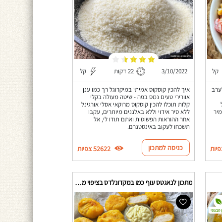
קל
3/10/2022
22 דקות
קל
ערב
איך להכין קוסקוס אמיתי במיקרוגל רך כמו ענן
אוורירי טעים נמס בפה - שיטה מעולה בקלי
קלות תוכלו להכין קוסקוס מרוקאי אסלי אורגינל
מיר
ללא סיר אידוי וללא באלגנים מיותרים, עקבו
אחר ההוראות הפשוטות ואתם תודו לי, אל
תשכחו לעקוב באינסטגרם.
כניסה למתכון
52622 צפיות
מתכון לנאגטס עוף כמו במקדונלדס בציפוי מיוחד
 טבעוני