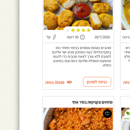
בינוני
20/7/2020
30 דקות
קל
רש
אוהבים נאגטס עטופים בציפוי מיוחד כמו
חרי
במקדונלדס? כעת המתכון מגיע ישר אליכם
מלץ
למטבח ללא צורך לצאת מהבית כדי להנות
י
מהטעם המופלא שלהם! כנסו וצפו במתכון
המלא.
כניסה למתכון
39166 צפיות
פתיתים ונקניקיות בסיר אחד
 טבעוני