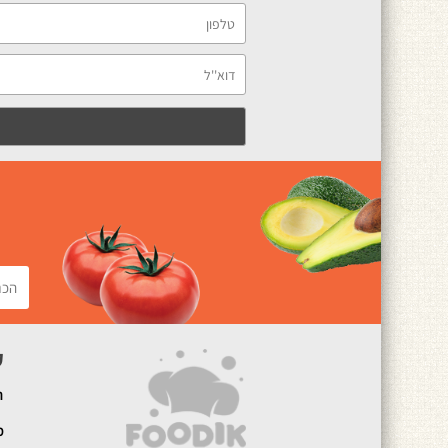
ק
ה
מ