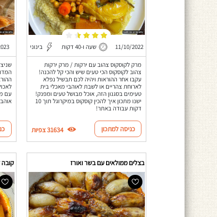
11/10/2022
שעה ו-40 דקות
בינוני
2023
מרק לקוסקוס צהוב עם ירקות / מרק ירקות
שניצל
צהוב לקוסקוס הכי טעים שיש והכי קל להכנה!
המדוי
עקבו אחר ההוראות ויהיה לכם תבשיל נפלא
ההורא
לארוחת צהריים או לשבת לאוהבי מאכלי בית
לאכול
טעימים בסגנון הזה, אוכל מבושל טעים ומפנק!
עם מט
ישנו מתכון איך להכין קוסקוס במיקרוגל תוך 10
אוהבי
דקות עבודה באתר!
כניסה למתכון
כנ
31634 צפיות
בצלים ממולאים עם בשר ואורז
קובה 