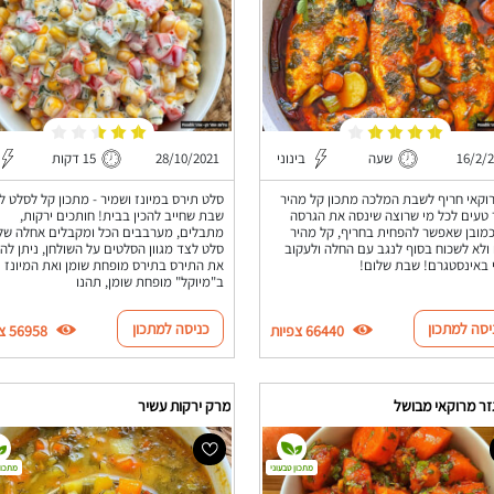
16/2/
שעה
בינוני
28/10/2021
15 דקות
וקאי חריף לשבת המלכה מתכון קל מהיר
סלט תירס במיונז ושמיר - מתכון קל לסלט ל
 טעים לכל מי שרוצה שינסה את הגרסה
שבת שחייב להכין בבית! חותכים ירקות,
כמובן שאפשר להפחית בחריף, קל מהיר
מתבלים, מערבבים הכל ומקבלים אחלה של
ולא לשכוח בסוף לנגב עם החלה ולעקוב
סלט לצד מגוון הסלטים על השולחן, ניתן לה
 באינסטגרם! שבת שלום!
את התירס בתירס מופחת שומן ואת המיונז
ב"מיוקל" מופחת שומן, תהנו
יסה למתכון
כניסה למתכון
66440 צפיות
56958 צפיות
זר מרוקאי מבושל
מרק ירקות עשיר
מתכון טבעוני
מתכון