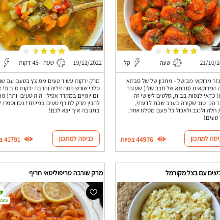
21/10/2
שעה
קל
19/12/2022
שעה ו-45 דקות
זר מרוקאי מבושל - מתכון של של סבתא
מרק ירקות עשיר טעים מפוצץ בטעם עם שו
 המרוקאית (סבתא של חבר שלי) שעובר
סלרי שורש פטרוזיליה והרבה ירקות טובים! א
! כדאי לנסות בבית, סלטים לשישי זה
יום יומיים במקרר אפילו יהיה טעים יותר! מו
 הכי טוב שקורה בערב שבת לדעתי,
להכין מרק לחורף טעים במיוחד! נסו וספרו ל
חלה ולנגב ולאכול כל פעם מסלט אחר,
בתגובה איך יצא לכם!
טעים!
יסה למתכון
כניסה למתכון
44976 צפיות
41791 צפיות
יצים עם בצל מקורמל
מרק שורבה טריפוליטאי חריף
מתכון