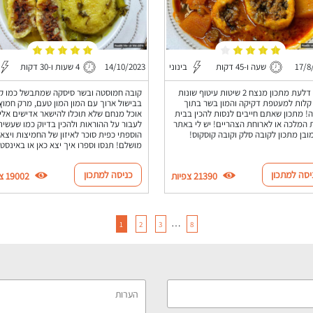
17/8
שעה ו-45 דקות
בינוני
14/10/2023
4 שעות ו-30 דקות
קובה דלעת מתכון מנצח 2 שיטות עיטוף שונות
קובה חמוסטה ובשר סיסקה שמתבשל כמו קו
קלות למעטפת דקיקה והמון בשר בתוך
בבישול ארוך עם המון המון טעם, מרק חמוץ
! מתכון שאתם חייבים לנסות להכין בבית
אוכל מנחם שלא תוכלו להישאר אדישים אליו
המלכה או לארוחת הצהריים! יש לי באתר
לעבור על ההוראות ולהכין בדיוק כמו שעשיתי
ובן מתכון לקובה סלק וקובה קוסקוס!
הוספתי כפית סוכר לאיזון של החמיצות ויצא 
מושלם! תנסו וספרו איך יצא כאן או באינסט
יסה למתכון
כניסה למתכון
21390 צפיות
19002 צפיות
…
1
2
3
8