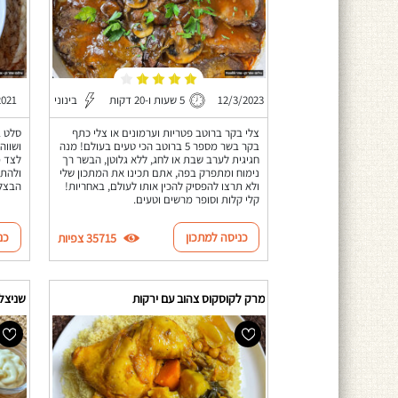
12/3/2023
5 שעות ו-20 דקות
בינוני
2021
צלי בקר ברוטב פטריות וערמונים או צלי כתף
סלט ב
בקר בשר מספר 5 ברוטב הכי טעים בעולם! מנה
ושווה
חגיגית לערב שבת או לחג, ללא גלוטן, הבשר רך
לצד מ
נימוח ומתפרק בפה, אתם תכינו את המתכון שלי
ולהתע
ולא תרצו להפסיק להכין אותו לעולם, באחריות!
הבצל 
קלי קלות וסופר מרשים וטעים.
כניסה למתכון
כנ
35715 צפיות
מרק לקוסקוס צהוב עם ירקות
שניצל