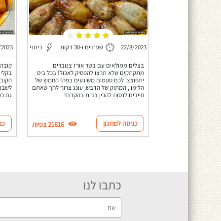
22/8/2023
שעתיים ו-30 דקות
בינוני
/2023
בצלים ממולאים עם בשר אורז צנוברים
מתקתקים שלא תרצו להפסיק לאכול! בכל ביס
בקלי 
יתפוצצו לכם טעמים משוגעים בפה! החמוץ של
הקובה
הלימון, המתוק של הדבש, עונג צרוף לחך שאתם
לשבת 
חייבים לנסות להכין בבית בהקדם!
גם כמ
כניסה למתכון
כנ
21616 צפיות
כתבו לנו