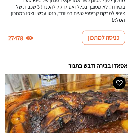
מתכון לעוף מטוגן כשר אמריקאי בסגנון של KFC טעים
במיוחד! לא מסובך בכלל ואפילו קל להכנה! 3 שכבות של
ציפוי למרקם קריספי טעים במיוחד, כנסו עכשיו וצפו במתכון
המלא!
כניסה למתכון
27478
אסאדו בבירה ודבש בתנור