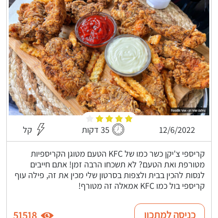
12/6/2022
35 דקות
קל
קריספי צ'יקן כשר כמו של KFC הטעם מטוגן הקריספיות
מטורפת ואת הטעם? לא תשכחו הרבה זמן! אתם חייבים
לנסות להכין בבית ולצפות בסרטון שלי מכין את זה, פילה עוף
קריספי בול כמו KFC אמאלה זה מטורף!
כניסה למתכון
51518