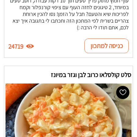
עוף חמוץ מתוק פריך טעים תוך 10 דקות עבודה, רוטב טעים
במיוחד, 2 טיגונים לחזה העוף עם ציפוי קורנפלור וקמח
לפריכות שיא והטעם? חבל על הזמן! נסו להכין ארוחת
צהריים בשרית לפי המתכון הזה ותכתבו לי בתגובה איך יצא
לכם, אתם תודו לי הרבה :)
כניסה למתכון
24719
סלט קולסלאו כרוב לבן וגזר במיונז